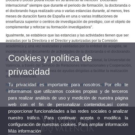
internacional" siempre que durante el periodo de formación, la doctoranda o
el doctorando haya realizado una o varias estancias durante, al menos, tres
meses de duración fuera de España en una o varias instituciones de
enseñanza superior o centros de investigación de prestigio, con el objeto de
complementar y reforzar su formación investigadora".
Igualmente, se establece que las estancias y las actividades tienen que ser
avaladas por la Directora o el Director y autorizadas por la Comisión
académica y, una vez realizadas y validadas por la entidad de acogida, se
incorporarán al documento de actividades de la doctoranda o el doctorando.
Cookies y política de
Para fomentar estos doctorados con mención internacional, la Universitat de
València, a través del Servicio de Relaciones Internacionales y Cooperación,
privacidad
convoca anualmente una línea de ayudas dirigidas a facilitar la realización
de estas estancias.
Tu privacidad es importante para nosotros. Por ello te
https://www.uv.es/uvinternacional/es/otras-movilidades/ayudas-movilidad-
doctorado.html
informamos que utilizamos cookies propias y de terceros
para realizar análisis de uso y medición de nuestra página
web con el fin de personalizar contenidos,así como
proporcionar funcionalidades a las redes sociales o analizar
nuestro tráfico. Para continuar acepta o modifica la
configuración de nuestras cookies. Para ampliar información
Más información