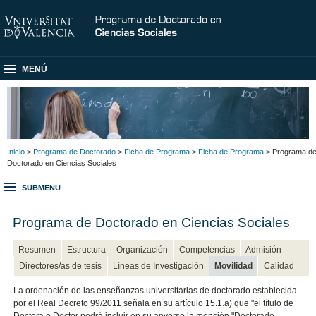
MENÚ
Inicio
>
Programa de Doctorado
>
Ficha de Programa
>
Ficha de Programa
> Programa d
Doctorado en Ciencias Sociales
SUBMENU
Programa de Doctorado en Ciencias Sociales
Resumen
Estructura
Organización
Competencias
Admisión
Directores/as de tesis
Líneas de Investigación
Movilidad
Calidad
La ordenación de las enseñanzas universitarias de doctorado establecida
por el Real Decreto 99/2011 señala en su artículo 15.1.a) que "el título de
Doctora o Doctor podrá incluir en su anverso la mención "Doctorado