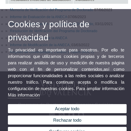
Memoria de Verificación del Programa de Doctorado
07/06/2023
Informe de Evaluación de la ANECA
07/06/2023
Cookies y política de
Memoria de Verificación del Programa de Doctorado
, 03/11/2021
Resolución de Verificación del Programa de Doctorado
privacidad
Informe de Evaluación de la ANECA
Informe de Modificación de la ANECA
, 03/03/2022
Tu privacidad es importante para nosotros. Por ello te
Registro de Universidades, Centros y Títulos (RUCT)
informamos que utilizamos cookies propias y de terceros
para realizar análisis de uso y medición de nuestra página
web con el fin de personalizar contenidos,así como
proporcionar funcionalidades a las redes sociales o analizar
nuestro tráfico. Para continuar acepta o modifica la
configuración de nuestras cookies. Para ampliar información
Más información
Programa de Doctorado en Ciencias Sociales
Aceptar todo
Rechazar todo