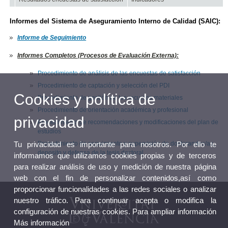
Informes del Sistema de Aseguramiento Interno de Calidad (SAIC):
Informe de Seguimiento
Informes Completos (Procesos de Evaluación Externa):
Procedimiento de análisis de las encuestas de satisfacción
Procedimiento de captación y selección del PDI
Cookies y política de
Procedimiento de gestión de los recursos materiales
Procedimiento de orientación académica y profesional
privacidad
Procedimiento de recomendaciones y modificaciones del plan de
estudios
Tu privacidad es importante para nosotros. Por ello te
Procedimiento de seguimiento y supervisión de doctorandos/as,
deposito y defensa de la tesis doctoral
informamos que utilizamos cookies propias y de terceros
para realizar análisis de uso y medición de nuestra página
web con el fin de personalizar contenidos,así como
proporcionar funcionalidades a las redes sociales o analizar
nuestro tráfico. Para continuar acepta o modifica la
configuración de nuestras cookies. Para ampliar información
Más información