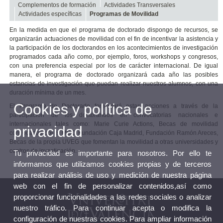
Complementos de formación
Actividades Transversales
Actividades específicas
Programas de Movilidad
En la medida en que el programa de doctorado dispongo de recursos, se
organizarán actuaciones de movilidad con el fin de incentivar la asistencia y
la participación de los doctorandos en los acontecimientos de investigación
programados cada año como, por ejemplo, foros, workshops y congresos,
con una preferencia especial por los de carácter internacional. De igual
manera, el programa de doctorado organizará cada año las posibles
estancias de investigación que puedan realizar nuestros alumnos, con una
duración mínima de un mes.
Cookies y política de
El Programa de Doctorado fomentará estas acciones a través de la
participación de los doctorandos en convocatorias nacionales e
internacionales tales como: Marie Curie Actions, Becas de movilidad
privacidad
convocadas por el MEC, Fundación Caja Madrid, Fundación Ramón Areces,
Becas de la propia UVEG que fomentan la movilidad a otras universidades y
centros de investigación.
Tu privacidad es importante para nosotros. Por ello te
informamos que utilizamos cookies propias y de terceros
para realizar análisis de uso y medición de nuestra página
web con el fin de personalizar contenidos,así como
proporcionar funcionalidades a las redes sociales o analizar
nuestro tráfico. Para continuar acepta o modifica la
configuración de nuestras cookies. Para ampliar información