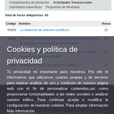
Complementos de formación
Actividades Transversales
Actividades específicas
Programas de Movilidad
Total de horas obligatorias: 60
Código
Nombre
Horas
50000
La redacción de artículos científicos
15
50020
Citas e impacto: evaluación de la actividad investigadora
15
en Ciencias Humanas y Ciencias Sociales
Cookies y política de
50021
Refworks 2.0 para la gestión de bibliografía en Ciencias
15
Humanas y Ciencias Sociales.
privacidad
50458
Metodología de la investigación científica
15
Tu privacidad es importante para nosotros. Por ello te
informamos que utilizamos cookies propias y de terceros
para realizar análisis de uso y medición de nuestra página
web con el fin de personalizar contenidos,así como
proporcionar funcionalidades a las redes sociales o analizar
nuestro tráfico. Para continuar acepta o modifica la
configuración de nuestras cookies. Para ampliar información
Más información
Programa de Doctorado en Contabilidad y Finanzas