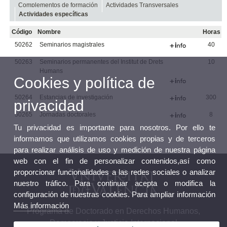
Complementos de formación
Actividades Transversales
Actividades específicas
Código
Nombre
Horas
50262
Seminarios magistrales
40
50263
Seminarios permanentes del Institut de Drets
10
Humans
Cookies y política de
50264
Estancias de investigación
300
privacidad
50265
Jornadas doctorales
8
Tu privacidad es importante para nosotros. Por ello te
informamos que utilizamos cookies propias y de terceros
para realizar análisis de uso y medición de nuestra página
web con el fin de personalizar contenidos,así como
proporcionar funcionalidades a las redes sociales o analizar
nuestro tráfico. Para continuar acepta o modifica la
configuración de nuestras cookies. Para ampliar información
Más información
Programa de Doctorado en Derechos Humanos,
Democracia y Justicia Internacional