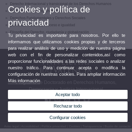
Derecho Internacional y transicional de los Derechos Humanos
Cookies y política de
Derecho Penal y Derechos Humanos
Derechos Fundamentales y Derechos Sociales
privacidad
Derechos Humanos, Proceso e igualdad
Filosofía del Derecho, ciudadanía y globalización
Tu privacidad es importante para nosotros. Por ello te
informamos que utilizamos cookies propias y de terceros
para realizar análisis de uso y medición de nuestra página
web con el fin de personalizar contenidos,así como
proporcionar funcionalidades a las redes sociales o analizar
nuestro tráfico. Para continuar acepta o modifica la
configuración de nuestras cookies. Para ampliar información
Más información
Programa de Doctorado en Derechos Humanos,
Democracia y Justicia Internacional
Aceptar todo
Rechazar todo
Configurar cookies
© 2026 UV. - C/Serpis, nº29. 46022 Valencia. Tel: 961625417
Aviso legal
|
Accesibilidad
|
Política privacidad
|
Cookies
|
Transparencia
|
Buzón de contacto