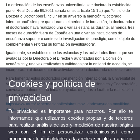
La ordenación de las enseñanzas universitarias de doctorado establecida
por el Real Decreto 99/2011 señala en su artículo 15.1.a) que "el título de
Doctora o Doctor podrá incluir en su anverso la mención "Doctorado
internacional" siempre que durante el periodo de formación, la doctoranda o
el doctorando haya realizado una o varias estancias durante, al menos, tres
meses de duración fuera de España en una o varias instituciones de
enseñanza superior o centros de investigación de prestigio, con el objeto de
complementar y reforzar su formación investigadora".
Igualmente, se establece que las estancias y las actividades tienen que ser
avaladas por la Directora o el Director y autorizadas por la Comisión
académica y, una vez realizadas y validadas por la entidad de acogida, se
incorporarán al documento de actividades de la doctoranda o el doctorando.
Para fomentar estos doctorados con mención internacional, la Universitat de
Cookies y política de
València, a través del Servicio de Relaciones Internacionales y Cooperación,
convoca anualmente una línea de ayudas dirigidas a facilitar la realización
privacidad
de estas estancias.
https://www.uv.es/uvinternacional/es/otras-movilidades/ayudas-movilidad-
doctorado.html
Tu privacidad es importante para nosotros. Por ello te
informamos que utilizamos cookies propias y de terceros
para realizar análisis de uso y medición de nuestra página
web con el fin de personalizar contenidos,así como
proporcionar funcionalidades a las redes sociales o analizar