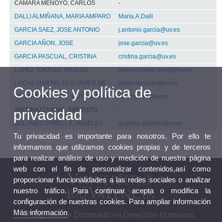
CAMARA MENOYO, CARLOS
-
DALLI ALMIÑANA, MARIA AMPARO
Maria.A.Dalli
GARCIA SAEZ, JOSE ANTONIO
j.antonio.garcia@uv.es
GARCIA AÑON, JOSE
jose.garcia@uv.es
GARCIA PASCUAL, CRISTINA
cristina.garcia@uv.es
LOPEZ TORRIJO, MANUEL
manuel.lopez-torrijo@uv.es
LUCAS MARTIN, FCO JAVIER DE
javier.de-lucas@uv.es
Cookies y política de
MESTRE I MESTRE, RUTH MARIA
ruth.mestre@uv.es
privacidad
SFERRAZZA PAPA, ERNESTO
-
SOLANES CORELLA, ANGELES
angeles.solanes@uv.es
Tu privacidad es importante para nosotros. Por ello te
informamos que utilizamos cookies propias y de terceros
para realizar análisis de uso y medición de nuestra página
web con el fin de personalizar contenidos,así como
proporcionar funcionalidades a las redes sociales o analizar
nuestro tráfico. Para continuar acepta o modifica la
configuración de nuestras cookies. Para ampliar información
Más información
Programa de Doctorado en Derechos Humanos,