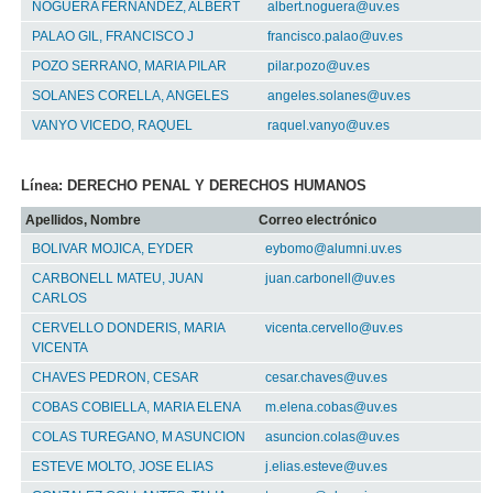
NOGUERA FERNANDEZ, ALBERT
albert.noguera@uv.es
PALAO GIL, FRANCISCO J
francisco.palao@uv.es
POZO SERRANO, MARIA PILAR
pilar.pozo@uv.es
SOLANES CORELLA, ANGELES
angeles.solanes@uv.es
VANYO VICEDO, RAQUEL
raquel.vanyo@uv.es
Línea: DERECHO PENAL Y DERECHOS HUMANOS
Apellidos, Nombre
Correo electrónico
BOLIVAR MOJICA, EYDER
eybomo@alumni.uv.es
CARBONELL MATEU, JUAN
juan.carbonell@uv.es
CARLOS
CERVELLO DONDERIS, MARIA
vicenta.cervello@uv.es
VICENTA
CHAVES PEDRON, CESAR
cesar.chaves@uv.es
COBAS COBIELLA, MARIA ELENA
m.elena.cobas@uv.es
COLAS TUREGANO, M ASUNCION
asuncion.colas@uv.es
ESTEVE MOLTO, JOSE ELIAS
j.elias.esteve@uv.es