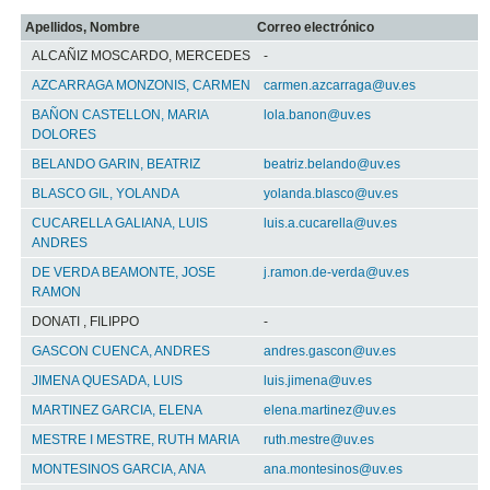
Apellidos, Nombre
Correo electrónico
ALCAÑIZ MOSCARDO, MERCEDES
-
AZCARRAGA MONZONIS, CARMEN
carmen.azcarraga@uv.es
BAÑON CASTELLON, MARIA
lola.banon@uv.es
DOLORES
BELANDO GARIN, BEATRIZ
beatriz.belando@uv.es
BLASCO GIL, YOLANDA
yolanda.blasco@uv.es
CUCARELLA GALIANA, LUIS
luis.a.cucarella@uv.es
ANDRES
DE VERDA BEAMONTE, JOSE
j.ramon.de-verda@uv.es
RAMON
DONATI , FILIPPO
-
GASCON CUENCA, ANDRES
andres.gascon@uv.es
JIMENA QUESADA, LUIS
luis.jimena@uv.es
MARTINEZ GARCIA, ELENA
elena.martinez@uv.es
MESTRE I MESTRE, RUTH MARIA
ruth.mestre@uv.es
MONTESINOS GARCIA, ANA
ana.montesinos@uv.es