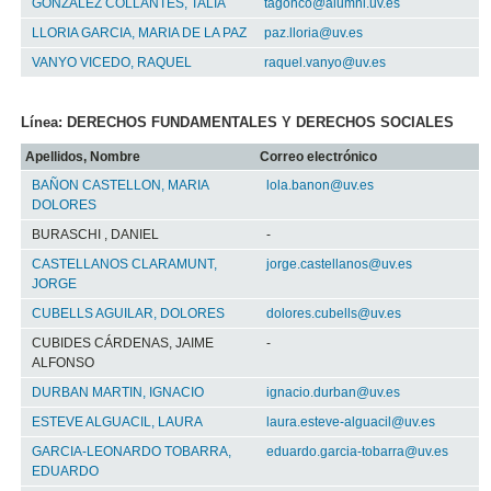
GONZALEZ COLLANTES, TALIA
tagonco@alumni.uv.es
LLORIA GARCIA, MARIA DE LA PAZ
paz.lloria@uv.es
VANYO VICEDO, RAQUEL
raquel.vanyo@uv.es
Línea: DERECHOS FUNDAMENTALES Y DERECHOS SOCIALES
Apellidos, Nombre
Correo electrónico
BAÑON CASTELLON, MARIA
lola.banon@uv.es
DOLORES
BURASCHI , DANIEL
-
CASTELLANOS CLARAMUNT,
jorge.castellanos@uv.es
JORGE
CUBELLS AGUILAR, DOLORES
dolores.cubells@uv.es
CUBIDES CÁRDENAS, JAIME
-
ALFONSO
DURBAN MARTIN, IGNACIO
ignacio.durban@uv.es
ESTEVE ALGUACIL, LAURA
laura.esteve-alguacil@uv.es
GARCIA-LEONARDO TOBARRA,
eduardo.garcia-tobarra@uv.es
EDUARDO