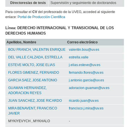
Directores/as de tesis
Supervisión y seguimiento de doctorandos
Para consultar el
CV
del profesorado de la UVEG, acceded al siguiente
enlace:
Portal de Producción Científica
Línea: DERECHO INTERNACIONAL Y TRANSICIONAL DE LOS
DERECHOS HUMANOS
Apellidos, Nombre
Correo electrónico
BOU FRANCH, VALENTIN ENRIQUE
valentin.bou@uv.es
DEL VALLE CALZADA, ESTRELLA
estrella.valle
ESTEVE MOLTO, JOSE ELIAS
j.elias.esteve@uv.es
FLORES GIMENEZ, FERNANDO
fernando.flores@uv.es
GARCIA SAEZ, JOSE ANTONIO
j.antonio.garcia@uv.es
GUAMAN HERNANDEZ,
adoracion.guaman@uv.es
ADORACION REYES
JUAN SANCHEZ, JOSE RICARDO
ricardo.juan@uv.es
MIRA BENAVENT, FRANCISCO
francisco.j.mira@uv.es
JAVIER
MYKIYEVYCH , MYKHALO
-