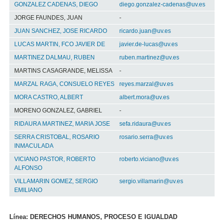
GONZALEZ CADENAS, DIEGO
diego.gonzalez-cadenas@uv.es
JORGE FAUNDES, JUAN
-
JUAN SANCHEZ, JOSE RICARDO
ricardo.juan@uv.es
LUCAS MARTIN, FCO JAVIER DE
javier.de-lucas@uv.es
MARTINEZ DALMAU, RUBEN
ruben.martinez@uv.es
MARTINS CASAGRANDE, MELISSA
-
MARZAL RAGA, CONSUELO REYES
reyes.marzal@uv.es
MORA CASTRO, ALBERT
albert.mora@uv.es
MORENO GONZALEZ, GABRIEL
-
RIDAURA MARTINEZ, MARIA JOSE
sefa.ridaura@uv.es
SERRA CRISTOBAL, ROSARIO
rosario.serra@uv.es
INMACULADA
VICIANO PASTOR, ROBERTO
roberto.viciano@uv.es
ALFONSO
VILLAMARIN GOMEZ, SERGIO
sergio.villamarin@uv.es
EMILIANO
Línea: DERECHOS HUMANOS, PROCESO E IGUALDAD