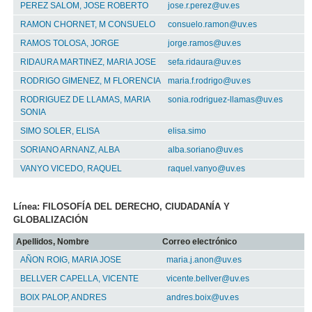
PEREZ SALOM, JOSE ROBERTO
jose.r.perez@uv.es
RAMON CHORNET, M CONSUELO
consuelo.ramon@uv.es
RAMOS TOLOSA, JORGE
jorge.ramos@uv.es
RIDAURA MARTINEZ, MARIA JOSE
sefa.ridaura@uv.es
RODRIGO GIMENEZ, M FLORENCIA
maria.f.rodrigo@uv.es
RODRIGUEZ DE LLAMAS, MARIA
sonia.rodriguez-llamas@uv.es
SONIA
SIMO SOLER, ELISA
elisa.simo
SORIANO ARNANZ, ALBA
alba.soriano@uv.es
VANYO VICEDO, RAQUEL
raquel.vanyo@uv.es
Línea: FILOSOFÍA DEL DERECHO, CIUDADANÍA Y
GLOBALIZACIÓN
Apellidos, Nombre
Correo electrónico
AÑON ROIG, MARIA JOSE
maria.j.anon@uv.es
BELLVER CAPELLA, VICENTE
vicente.bellver@uv.es
BOIX PALOP, ANDRES
andres.boix@uv.es