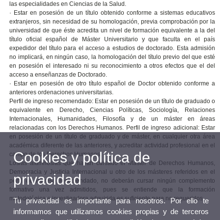
las especialidades en Ciencias de la Salud.
· Estar en posesión de un título obtenido conforme a sistemas educativos
extranjeros, sin necesidad de su homologación, previa comprobación por la
universidad de que éste acredita un nivel de formación equivalente a la del
título oficial español de Máster Universitario y que faculta en el país
expedidor del título para el acceso a estudios de doctorado. Esta admisión
no implicará, en ningún caso, la homologación del título previo del que esté
en posesión el interesado ni su reconocimiento a otros efectos que el del
acceso a enseñanzas de Doctorado.
· Estar en posesión de otro título español de Doctor obtenido conforme a
anteriores ordenaciones universitarias.
Perfil de ingreso recomendado: Estar en posesión de un título de graduado o
equivalente en Derecho, Ciencias Políticas, Sociología, Relaciones
Internacionales, Humanidades, Filosofía y de un máster en áreas
relacionadas con los Derechos Humanos. Perfil de ingreso adicional: Estar
en posesión de un título de graduado y de máster, en cualquier otra área
académica diferente de las anteriores, y acreditar actividad profesional en el
Cookies y política de
campo de los Derechos Humanos.
Los/as alumnos/as que hayan cursado el Máster de Derechos Humanos,
Democracia y Justicia Internacional u otro de los másteres referidos en el
privacidad
perfil de ingreso recomendado, no deberán cursar ningún complemento
formativo una vez admitidos, pues se entiende que la formación
metodológica e investigadora adquirida es suficiente para no requerirlos.
Tu privacidad es importante para nosotros. Por ello te
informamos que utilizamos cookies propias y de terceros