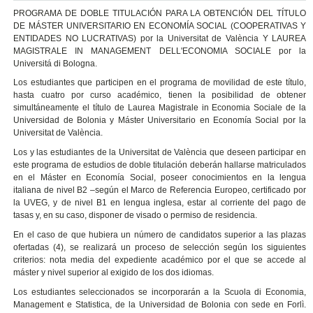
PROGRAMA DE DOBLE TITULACIÓN PARA LA OBTENCIÓN DEL TÍTULO
DE MÁSTER UNIVERSITARIO EN ECONOMÍA SOCIAL (COOPERATIVAS Y
ENTIDADES NO LUCRATIVAS) por la Universitat de València Y LAUREA
MAGISTRALE IN MANAGEMENT DELL'ECONOMIA SOCIALE por la
Universitá di Bologna.
Los estudiantes que participen en el programa de movilidad de este título,
hasta cuatro por curso académico, tienen la posibilidad de obtener
simultáneamente el título de Laurea Magistrale in Economia Sociale de la
Universidad de Bolonia y Máster Universitario en Economía Social por la
Universitat de València.
Los y las estudiantes de la Universitat de València que deseen participar en
este programa de estudios de doble titulación deberán hallarse matriculados
en el Máster en Economía Social, poseer conocimientos en la lengua
italiana de nivel B2 –según el Marco de Referencia Europeo, certificado por
la UVEG, y de nivel B1 en lengua inglesa, estar al corriente del pago de
tasas y, en su caso, disponer de visado o permiso de residencia.
En el caso de que hubiera un número de candidatos superior a las plazas
ofertadas (4), se realizará un proceso de selección según los siguientes
criterios: nota media del expediente académico por el que se accede al
máster y nivel superior al exigido de los dos idiomas.
Los estudiantes seleccionados se incorporarán a la Scuola di Economia,
Management e Statistica, de la Universidad de Bolonia con sede en Forlì.