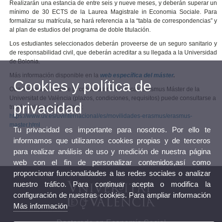
Realizarán una estancia de entre seis y nueve meses, y deberán superar un
mínimo de 30 ECTS de la Laurea Magistrale in Economia Sociale. Para
formalizar su matrícula, se hará referencia a la “tabla de correspondencias” y
al plan de estudios del programa de doble titulación.
Los estudiantes seleccionados deberán proveerse de un seguro sanitario y
de responsabilidad civil, que deberán acreditar a su llegada a la Universidad
de Bolonia.
Más información disponible en la
web específica del máster
.
Cookies y política de
Otra información sobre la convocatoria de becas Erasmus Máster de la
Universitat de València (plazos, condiciones, requisitos) puede consultarse a
privacidad
través del siguiente enlace:
https://www.uv.es/uvinternacional/es/movilidades-erasmus/erasmus-
master.html
Tu privacidad es importante para nosotros. Por ello te
informamos que utilizamos cookies propias y de terceros
para realizar análisis de uso y medición de nuestra página
web con el fin de personalizar contenidos,así como
proporcionar funcionalidades a las redes sociales o analizar
nuestro tráfico. Para continuar acepta o modifica la
configuración de nuestras cookies. Para ampliar información
Más información