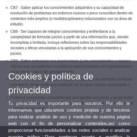
CB7 - Saber aplicar los conocimientos adquiridos y su capacidad de
resolución de problemas en entornos nuevos o poco conocidos dentro de
contextos más amplios (o multidisciplinares) relacionados con su área de
estudio.
CB8 - Ser capaces de integrar conocimientos y enfrentarse a la
complejidad de formular juicios a partir de una información que, siendo
incompleta o limitada, incluya reflexiones sobre las responsabilidades
sociales y éticas vinculadas a la aplicación de sus conocimientos y
juicios.
CB9 - Saber comunicar sus conclusiones (y los conocimientos y razones
últimas que las sustentan) a públicos especializados y no especializados
de un modo claro y sin ambigüedades
Cookies y política de
CB10 - Poseer las habilidades de aprendizaje que les permitan continuar
estudiando de un modo que habrá de ser en gran medida autodirigido o
privacidad
autónomo.
Poseer y comprender conocimientos que aporten una base u oportunidad
Tu privacidad es importante para nosotros. Por ello te
de ser originales en el desarrollo y/o aplicación de ideas, a menudo en un
contexto de investigación.
informamos que utilizamos cookies propias y de terceros
para realizar análisis de uso y medición de nuestra página
web con el fin de personalizar contenidos,así como
proporcionar funcionalidades a las redes sociales o analizar
nuestro tráfico. Para continuar acepta o modifica la