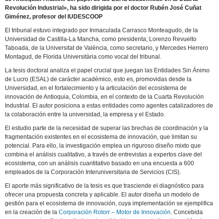
Revolución Industrial», ha sido dirigida por el doctor Rubén José Cuñat
Giménez, profesor del IUDESCOOP
El tribunal estuvo integrado por Inmaculada Carrasco Monteagudo, de la
Universidad de Castilla-La Mancha, como presidenta; Lorenzo Revuelto
Taboada, de la Universitat de València, como secretario, y Mercedes Herrero
Montagud, de Florida Universitària como vocal del tribunal.
La tesis doctoral analiza el papel crucial que juegan las Entidades Sin Ánimo
de Lucro (ESAL) de carácter académico, esto es, promovidas desde la
Universidad, en el fortalecimiento y la articulación del ecosistema de
innovación de Antioquia, Colombia, en el contexto de la Cuarta Revolución
Industrial. El autor posiciona a estas entidades como agentes catalizadores de
la colaboración entre la universidad, la empresa y el Estado.
El estudio parte de la necesidad de superar las brechas de coordinación y la
fragmentación existentes en el ecosistema de innovación, que limitan su
potencial. Para ello, la investigación emplea un riguroso diseño mixto que
combina el análisis cualitativo, a través de entrevistas a expertos clave del
ecosistema, con un análisis cuantitativo basado en una encuesta a 600
empleados de la Corporación Interuniversitaria de Servicios (CIS).
El aporte más significativo de la tesis es que trasciende el diagnóstico para
ofrecer una propuesta concreta y aplicable. El autor diseña un modelo de
gestión para el ecosistema de innovación, cuya implementación se ejemplifica
en la creación de la
Corporación Rotorr – Motor de Innovación
. Concebida