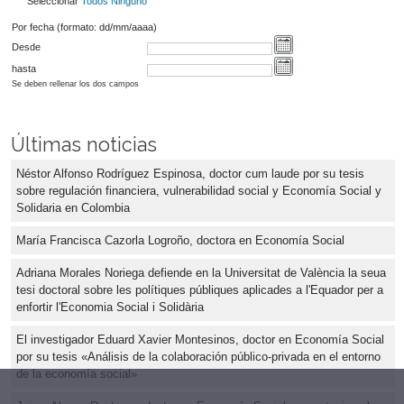
Seleccionar
Todos
Ninguno
Por fecha (formato: dd/mm/aaaa)
Desde
hasta
Se deben rellenar los dos campos
Últimas noticias
Néstor Alfonso Rodríguez Espinosa, doctor cum laude por su tesis
sobre regulación financiera, vulnerabilidad social y Economía Social y
Solidaria en Colombia
María Francisca Cazorla Logroño, doctora en Economía Social
Adriana Morales Noriega defiende en la Universitat de València la seua
tesi doctoral sobre les polítiques públiques aplicades a l'Equador per a
enfortir l'Economia Social i Solidària
El investigador Eduard Xavier Montesinos, doctor en Economía Social
por su tesis «Análisis de la colaboración público-privada en el entorno
de la economía social»