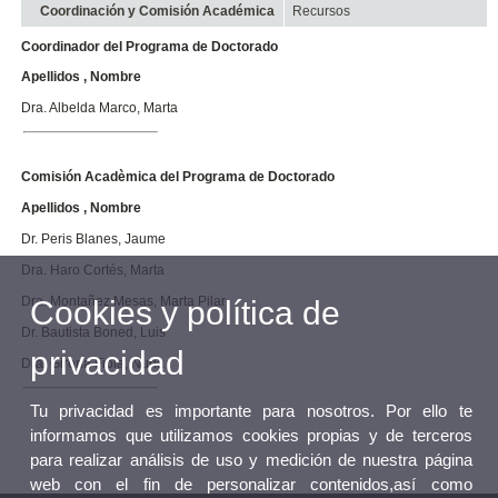
Coordinación y Comisión Académica
Recursos
Coordinador del Programa de Doctorado
Apellidos , Nombre
Dra. Albelda Marco, Marta
Comisión Acadèmica del Programa de Doctorado
Apellidos , Nombre
Dr. Peris Blanes, Jaume
Dra. Haro Cortés, Marta
Dra. Montañez Mesas, Marta Pilar
Cookies y política de
Dr. Bautista Boned, Luis
privacidad
Dra. Girona Fibla, Nuria
Tu privacidad es importante para nosotros. Por ello te
informamos que utilizamos cookies propias y de terceros
para realizar análisis de uso y medición de nuestra página
web con el fin de personalizar contenidos,así como