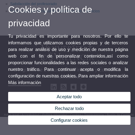
Satisfacción del profesorado
Cookies y política de
Satisfacción del personal de administración y servicios
privacidad
Tu privacidad es importante para nosotros. Por ello te
informamos que utilizamos cookies propias y de terceros
para realizar análisis de uso y medición de nuestra página
web con el fin de personalizar contenidos,así como
proporcionar funcionalidades a las redes sociales o analizar
nuestro tráfico. Para continuar acepta o modifica la
Programa de Doctorado en Finanzas y Economía
configuración de nuestras cookies. Para ampliar información
Cuantitativas
Más información
Aceptar todo
Rechazar todo
© 2026 UV. - Av. Tarongers, s/n. 46022 Valencia. Tel. 963828246
Aviso legal
|
Accesibilidad
|
Política privacidad
|
Cookies
|
Transparencia
|
Buzón de Contacto
Configurar cookies