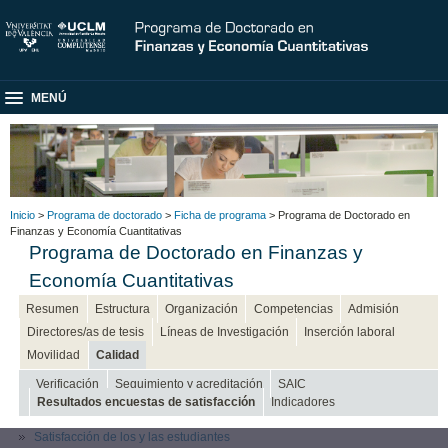
MENÚ
Inicio
>
Programa de doctorado
>
Ficha de programa
> Programa de Doctorado en
Finanzas y Economía Cuantitativas
Programa de Doctorado en Finanzas y
Economía Cuantitativas
Resumen
Estructura
Organización
Competencias
Admisión
Directores/as de tesis
Líneas de Investigación
Inserción laboral
Movilidad
Calidad
Verificación
Seguimiento y acreditación
SAIC
Resultados encuestas de satisfacción
Indicadores
Satisfacción de los y las estudiantes