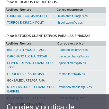
Línea: MERCADOS ENERGÉTICOS
Apellidos, Nombre
Correo electrónico
FURIO ORTEGA, MARIA DOLORES
m.dolores.furio@uv.es
TORRO I ENGUIX, HIPOLIT
hipolit.torro@uv.es
Línea: MÉTODOS CUANTITATIVOS PARA LAS FINANZAS
Apellidos, Nombre
Correo electrónico
BALLESTER MIQUEL, LAURA
laura.ballester@uv.es
CARCHANO ALCINA, OSCAR
oscar.carchano@uv.es
CLIMENT DIRANZO, FRANCISCO
f.jose.climent@uv.es
JOSE
FERRER LAPEÑA, ROMAN
roman.ferrer@uv.es
GONZÁLEZ URTEAGA, ANA
-
MORILLAS JURADO, FRANCISCO
francisco.morillas@uv.es
GABRIEL
PAVIA MIRALLES, JOSE MANUEL
jose.m.pavia@uv.es
VAELLO SEBASTIÁ, ANTONI
-
Cookies y política de