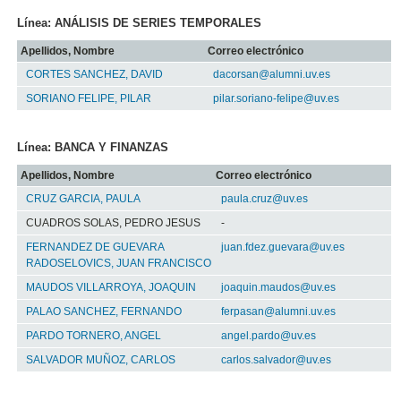
Línea: ANÁLISIS DE SERIES TEMPORALES
Apellidos, Nombre
Correo electrónico
CORTES SANCHEZ, DAVID
dacorsan@alumni.uv.es
SORIANO FELIPE, PILAR
pilar.soriano-felipe@uv.es
Línea: BANCA Y FINANZAS
Apellidos, Nombre
Correo electrónico
CRUZ GARCIA, PAULA
paula.cruz@uv.es
CUADROS SOLAS, PEDRO JESUS
-
FERNANDEZ DE GUEVARA
juan.fdez.guevara@uv.es
RADOSELOVICS, JUAN FRANCISCO
MAUDOS VILLARROYA, JOAQUIN
joaquin.maudos@uv.es
PALAO SANCHEZ, FERNANDO
ferpasan@alumni.uv.es
PARDO TORNERO, ANGEL
angel.pardo@uv.es
SALVADOR MUÑOZ, CARLOS
carlos.salvador@uv.es