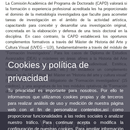
La Comisión Académica del Programa de Doctorado (CAPD) valorará si
la formación o experiencia profesional acreditada les ha proporcionado
el dominio de la metodología investigadora que faculte para acometer
tareas de investigación en el ámbito de la actividad artística,
capacitando para concebir y desarrollar una investigación original,
concretada en la elaboración y defensa de una tesis doctoral en la
disciplina. En caso contrario, la CAPD establecerá los oportunos
complementos formativos a través del Máster de Historia del Arte y
Cultura Visual (UVEG – UJI), fundamentalmente a través del módulo de
"Formación Investigadora".
Para los casos de Diploma de Estudios
Avanzados (DEA) y másteres en áreas afines a la Historia del Arte
Cookies y política de
(Bellas Artes, Arquitectura, Comunicación Audiovisual, Estética,
Música, Patrimonio Cultural, etc.) se establece un complemento
formativo de 18 créditos del Máster en “Historia del arte y cultura visual”
privacidad
(UVEG-UJI): El módulo obligatorio de “Formación investigadora” (15
créditos), y una asignatura de los tres módulos optativos de “Formación
Tu privacidad es importante para nosotros. Por ello te
disciplinar” que podrá elegir el/la alumno/a.
informamos que utilizamos cookies propias y de terceros
para realizar análisis de uso y medición de nuestra página
web con el fin de personalizar contenidos,así como
proporcionar funcionalidades a las redes sociales o analizar
nuestro tráfico. Para continuar acepta o modifica la
configuración de nuestras cookies. Para ampliar información