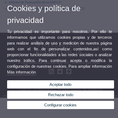
Informe de Evaluación de la ANECA
Cookies y política de
Registro de Universidades, Centros y Títulos (RUCT)
privacidad
Tu privacidad es importante para nosotros. Por ello te
informamos que utilizamos cookies propias y de terceros
para realizar análisis de uso y medición de nuestra página
web con el fin de personalizar contenidos,así como
proporcionar funcionalidades a las redes sociales o analizar
nuestro tráfico. Para continuar acepta o modifica la
Programa de Doctorado en Historia del Arte
configuración de nuestras cookies. Para ampliar información
Más información
Aceptar todo
© 2026 UV. - Av. Blasco Ibáñez, 28. 46010 Valencia. Tel.: 963864241
Rechazar todo
Aviso legal
|
Accesibilidad
|
Política privacidad
|
Cookies
|
Transparencia
|
Buzón de Contacto
Configurar cookies