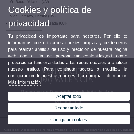
Gil Saura, Yolanda (UV)
Cookies y política de
Vives-Ferrándiz Sánchez, Luis (UV)
Vidal Lorenzo, Cristina (UV)
privacidad
Rodríguez Moya, Inmaculada (UJI)
Tu privacidad es importante para nosotros. Por ello te
informamos que utilizamos cookies propias y de terceros
para realizar análisis de uso y medición de nuestra página
web con el fin de personalizar contenidos,así como
proporcionar funcionalidades a las redes sociales o analizar
nuestro tráfico. Para continuar acepta o modifica la
configuración de nuestras cookies. Para ampliar información
Más información
Programa de Doctorado en Historia del Arte
Aceptar todo
Rechazar todo
Configurar cookies
© 2026 UV. - Av. Blasco Ibáñez, 28. 46010 Valencia. Tel.: 963864241
Aviso legal
|
Accesibilidad
|
Política privacidad
|
Cookies
|
Transparencia
|
Buzón de Contacto