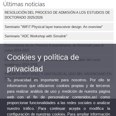
Últimas noticias
RESOLUCIÓN DEL PROCESO DE ADMISIÓN A LOS ESTUDIOS DE
DOCTORADO 2025/2026
Seminario "WiFi7 Physical layer transceiver design. An overview"
Seminario "ADC Workshop with Simulink"
Convocatoria de los Premios Extraordinarios de Doctorado para el
curso 2024-2025
Cookies y política de
Inscripción a las actividades formativas transversales del curso
académico 2024-2025
privacidad
PREMIOS MAVI DOLÇ Y GASTALDO AL USO DEL VALENCIANO EN
TESIS DOCTORALES
Tu privacidad es importante para nosotros. Por ello te
informamos que utilizamos cookies propias y de terceros
para realizar análisis de uso y medición de nuestra página
web con el fin de personalizar contenidos,así como
proporcionar funcionalidades a las redes sociales o analizar
nuestro tráfico. Para continuar acepta o modifica la
configuración de nuestras cookies. Para ampliar información