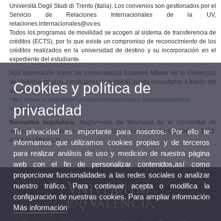
Università Degli Studi di Trento (Italia). Los convenios son gestionados por el
Servicio de Relaciones Internacionales de la UV,
relaciones.internacionales@uv.es.
Todos los programas de movilidad se acogen al sistema de transferencia de
créditos (ECTS), por lo que existe un compromiso de reconocimiento de los
créditos realizados en la universidad de destino y su incorporación en el
expediente del estudiante.
Más información sobre las convocatorias Erasmus Máster de la Universitat
de València (plazos, condiciones, requisitos) puede consultarse a través del
Cookies y política de
siguiente enlace:
https://www.uv.es/uvinternacional/es/movilidades-erasmus/erasmus-
privacidad
master.html
Normativa reguladora:
Reglamento de Movilidad de la Universitat de
Tu privacidad es importante para nosotros. Por ello te
València, (aprobado en Consejo de Gobierno de 29 de Octubre de 2013.
ACGUV 196/2013).
informamos que utilizamos cookies propias y de terceros
para realizar análisis de uso y medición de nuestra página
web con el fin de personalizar contenidos,así como
proporcionar funcionalidades a las redes sociales o analizar
nuestro tráfico. Para continuar acepta o modifica la
configuración de nuestras cookies. Para ampliar información
Más información