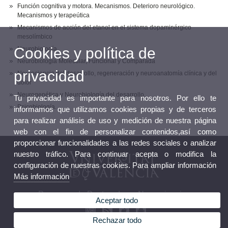
Función cognitiva y motora. Mecanismos. Deterioro neurológico.
Mecanismos y terapeútica
Mecanismos de acción del etanol en el sistema dopaminérgico
mesolímbico
Cookies y política de
Neurobiología
Neurobiología Molecular, Funcional y Comparada
privacidad
Neurociencia del desarrollo, regeneración y neuroanatomía clínica y del
dolor
Neurogenética y Neurobiología del desarrollo.
Tu privacidad es importante para nosotros. Por ello te
Psicobiología.
informamos que utilizamos cookies propias y de terceros
para realizar análisis de uso y medición de nuestra página
web con el fin de personalizar contenidos,así como
proporcionar funcionalidades a las redes sociales o analizar
nuestro tráfico. Para continuar acepta o modifica la
configuración de nuestras cookies. Para ampliar información
Más información
Programa de Doctorado en Neurociencias
Aceptar todo
Rechazar todo