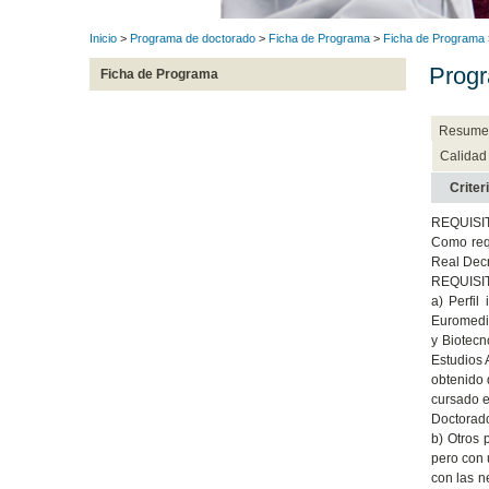
Inicio
>
Programa de doctorado
>
Ficha de Programa
>
Ficha de Programa
Progr
Ficha de Programa
Resume
Calidad
Criter
REQUISI
Como requ
Real Decr
REQUISI
a) Perfi
Euromedi
y Biotecn
Estudios
obtenido 
cursado 
Doctorado
b) Otros 
pero con 
con las n