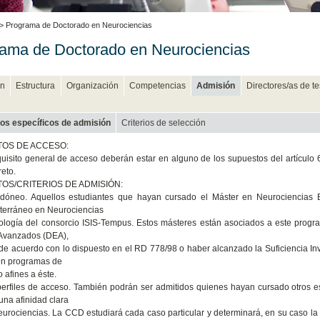
> Programa de Doctorado en Neurociencias
ama de Doctorado en Neurociencias
n
Estructura
Organización
Competencias
Admisión
Directores/as de te
ios específicos de admisión
Criterios de selección
TOS DE ACCESO:
isito general de acceso deberán estar en alguno de los supuestos del artículo 
eto.
TOS/CRITERIOS DE ADMISIÓN:
l idóneo. Aquellos estudiantes que hayan cursado el Máster en Neurociencias 
terráneo en Neurociencias
ología del consorcio ISIS-Tempus. Estos másteres están asociados a este prog
 Avanzados (DEA),
de acuerdo con lo dispuesto en el RD 778/98 o haber alcanzado la Suficiencia I
en programas de
 afines a éste.
perfiles de acceso. También podrán ser admitidos quienes hayan cursado otros es
una afinidad clara
eurociencias. La CCD estudiará cada caso particular y determinará, en su caso l