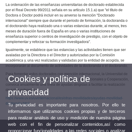
La ordenación de las enseñanzas universitarias de doctorado establecida
por el Real Decreto 99/2011 señala en su artículo 15.1.a) que "el título de
Doctora o Doctor podrá incluir en su anverso la mención "Doctorado
internacional" siempre que durante el periodo de formación, la doctoranda o
el doctorando haya realizado una o varias estancias durante, al menos, tres
meses de duración fuera de España en una o varias instituciones de
enseñanza superior o centros de investigación de prestigio, con el objeto de
complementar y reforzar su formación investigadora".
Igualmente, se establece que las estancias y las actividades tienen que ser
avaladas por la Directora o el Director y autorizadas por la Comisión
académica y, una vez realizadas y validadas por la entidad de acogida, se
incorporarán al documento de actividades de la doctoranda o el doctorando.
Para fomentar estos doctorados con mención internacional, la Universitat de
Cookies y política de
València, a través del Servicio de Relaciones Internacionales y Cooperación,
convoca anualmente una línea de ayudas dirigidas a facilitar la realización
privacidad
de estas estancias.
https://www.uv.es/uvinternacional/es/otras-movilidades/ayudas-movilidad-
doctorado.html
Tu privacidad es importante para nosotros. Por ello te
informamos que utilizamos cookies propias y de terceros
para realizar análisis de uso y medición de nuestra página
web con el fin de personalizar contenidos,así como
proporcionar funcionalidades a las redes sociales o analizar