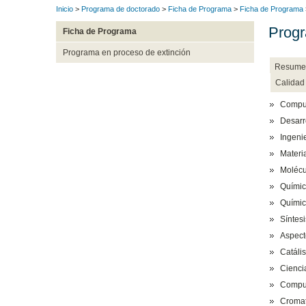
Inicio
>
Programa de doctorado
>
Ficha de Programa
>
Ficha de Programa
Progr
Ficha de Programa
Programa en proceso de extinción
Resume
Calidad
Compue
Desarr
Ingeni
Materia
Molécu
Químic
Químic
Síntesi
Aspect
Catáli
Cienci
Compue
Cromat