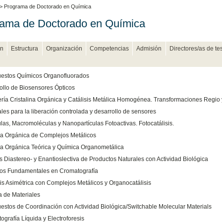
> Programa de Doctorado en Química
ama de Doctorado en Química
n
Estructura
Organización
Competencias
Admisión
Directores/as de te
stos Químicos Organofluorados
ollo de Biosensores Ópticos
ería Cristalina Orgánica y Catálisis Metálica Homogénea. Transformaciones Regio
les para la liberación controlada y desarrollo de sensores
las, Macromoléculas y Nanopartículas Fotoactivas. Fotocatálisis.
a Orgánica de Complejos Metálicos
a Orgánica Teórica y Química Organometálica
s Diastereo- y Enantioslectiva de Productos Naturales con Actividad Biológica
os Fundamentales en Cromatografía
sis Asimétrica con Complejos Metálicos y Organocatálisis
a de Materiales
stos de Coordinación con Actividad Biológica/Switchable Molecular Materials
ografía Líquida y Electroforesis