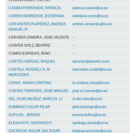
CASAÑA GINER, VÍCTOR
-
CASINO FERRANDO, PATRICIA
patricia.casino@uv.es
CERRO HERREROS, ESTEFANIA
estefania.cerro@uv.es
CERVANTES RUIPEREZ, ANDRES
andres.cervantes@uv.es
MANUEL R
CERVERA ZAMORA, JOSE VICENTE
-
CHÁFER DOLZ, BEATRIZ
-
COMAS ESPADAS, IÑAKI
-
CORTÉS VERGAZ, RAQUEL
racorver@alumni.uv.es
COSTELL ROSSELLO, M
mercedes.costell@uv.es
MERCEDES
CRAVA , MARIA CRISTINA
m.cristina.crava@uv.es
CUEVAS TORRIJOS, JOSE MANUEL
jose.m.cuevas@uv.es
DEL OLMO MUÑOZ, MARCEL·LI
m.del.olmo@uv.es
DOMINGO CALAP, PILAR
pilar.domingo@uv.es
DUFLOO , JEREMY
jeremy.dufloo@uv.es
ELENA FITO, SANTIAGO F
santiago.elena@uv.es
ESCRICHE SOLER, BALTASAR
baltasar.escriche@uv.es