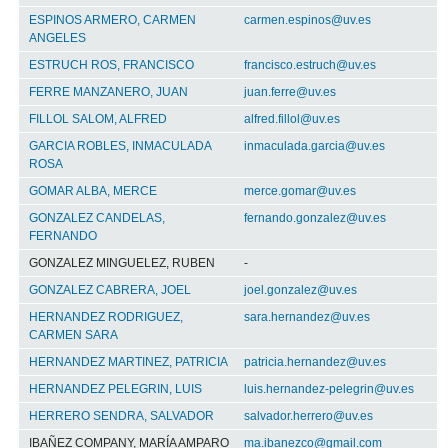
ESPINOS ARMERO, CARMEN
carmen.espinos@uv.es
ANGELES
ESTRUCH ROS, FRANCISCO
francisco.estruch@uv.es
FERRE MANZANERO, JUAN
juan.ferre@uv.es
FILLOL SALOM, ALFRED
alfred.fillol@uv.es
GARCIA ROBLES, INMACULADA
inmaculada.garcia@uv.es
ROSA
GOMAR ALBA, MERCE
merce.gomar@uv.es
GONZALEZ CANDELAS,
fernando.gonzalez@uv.es
FERNANDO
GONZALEZ MINGUELEZ, RUBEN
-
GONZALEZ CABRERA, JOEL
joel.gonzalez@uv.es
HERNANDEZ RODRIGUEZ,
sara.hernandez@uv.es
CARMEN SARA
HERNANDEZ MARTINEZ, PATRICIA
patricia.hernandez@uv.es
HERNANDEZ PELEGRIN, LUIS
luis.hernandez-pelegrin@uv.es
HERRERO SENDRA, SALVADOR
salvador.herrero@uv.es
IBAÑEZ COMPANY, MARÍA AMPARO
ma.ibanezco@gmail.com