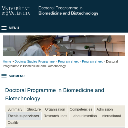
MENU
Home
>
Doctoral Studies Programme
>
Program sheet
>
Program sheet
> Doctoral
Programme in Biomedicine and Biotechnology
SUBMENU
Doctoral Programme in Biomedicine and
Biotechnology
Summary
Structure
Organisation
Competencies
Admission
Thesis supervisors
Research lines
Labour insertion
International
Quality