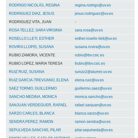
RODRIGO NICOLÁS, REGINA
regina.rodrigo@uv.es
RODRIGUEZ DIAZ, JESUS
jesus.rodriguez@uv.es
RODRIGUEZ VITA, JUAN
-
ROSA TELLEZ, SARA VIRGINIA
sara.rosa@uv.es
ROSELLO LLETI, ESTHER
esther.rosello-lleti@uv.es
ROVIRA LLOPIS, SUSANA
susana.rovira@uv.es
RUBIO ZAMORA, VICENTE
rubio@ibv.csic.es
RUBIO LOPEZ, MARIA TERESA
trubio@ibv.csic.es
RUIZ RUIZ, SUSANA
suruiz2@alumni.uv.es
RUIZ GARCIA-TREVIJANO, ELENA
elena.ruiz@uv.es
SAEZ TORMO, GUILLERMO
guillermo.saez@uv.es
SANCHO MEDINA, MONICA
monica.sancho@uv.es
SANJUAN VERDEGUER, RAFAEL
rafael.sanjuan@uv.es
SARZO CARLES, BLANCA
blanca.sarzo@uv.es
SENDRA PEREZ, RAMON
ramon.sendra@uv.es
SEPULVEDA SANCHIS, PILAR
pilar.sepulveda@uv.es