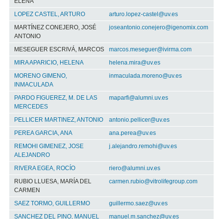
ELENA
LOPEZ CASTEL, ARTURO
arturo.lopez-castel@uv.es
MARTÍNEZ CONEJERO, JOSÉ
joseantonio.conejero@igenomix.com
ANTONIO
MESEGUER ESCRIVÁ, MARCOS
marcos.meseguer@ivirma.com
MIRA APARICIO, HELENA
helena.mira@uv.es
MORENO GIMENO,
inmaculada.moreno@uv.es
INMACULADA
PARDO FIGUEREZ, M. DE LAS
maparfi@alumni.uv.es
MERCEDES
PELLICER MARTINEZ, ANTONIO
antonio.pellicer@uv.es
PEREA GARCIA, ANA
ana.perea@uv.es
REMOHI GIMENEZ, JOSE
j.alejandro.remohi@uv.es
ALEJANDRO
RIVERA EGEA, ROCÍO
riero@alumni.uv.es
RUBIO LLUESA, MARÍA DEL
carmen.rubio@vitrolifegroup.com
CARMEN
SAEZ TORMO, GUILLERMO
guillermo.saez@uv.es
SANCHEZ DEL PINO, MANUEL
manuel.m.sanchez@uv.es