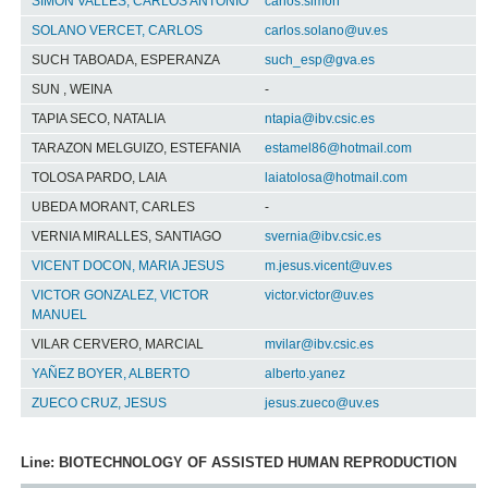
SIMON VALLES, CARLOS ANTONIO
carlos.simon
SOLANO VERCET, CARLOS
carlos.solano@uv.es
SUCH TABOADA, ESPERANZA
such_esp@gva.es
SUN , WEINA
-
TAPIA SECO, NATALIA
ntapia@ibv.csic.es
TARAZON MELGUIZO, ESTEFANIA
estamel86@hotmail.com
TOLOSA PARDO, LAIA
laiatolosa@hotmail.com
UBEDA MORANT, CARLES
-
VERNIA MIRALLES, SANTIAGO
svernia@ibv.csic.es
VICENT DOCON, MARIA JESUS
m.jesus.vicent@uv.es
VICTOR GONZALEZ, VICTOR
victor.victor@uv.es
MANUEL
VILAR CERVERO, MARCIAL
mvilar@ibv.csic.es
YAÑEZ BOYER, ALBERTO
alberto.yanez
ZUECO CRUZ, JESUS
jesus.zueco@uv.es
Line: BIOTECHNOLOGY OF ASSISTED HUMAN REPRODUCTION