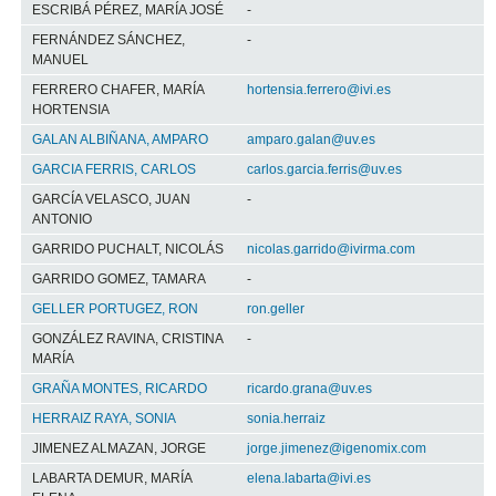
ESCRIBÁ PÉREZ, MARÍA JOSÉ
-
FERNÁNDEZ SÁNCHEZ,
-
MANUEL
FERRERO CHAFER, MARÍA
hortensia.ferrero@ivi.es
HORTENSIA
GALAN ALBIÑANA, AMPARO
amparo.galan@uv.es
GARCIA FERRIS, CARLOS
carlos.garcia.ferris@uv.es
GARCÍA VELASCO, JUAN
-
ANTONIO
GARRIDO PUCHALT, NICOLÁS
nicolas.garrido@ivirma.com
GARRIDO GOMEZ, TAMARA
-
GELLER PORTUGEZ, RON
ron.geller
GONZÁLEZ RAVINA, CRISTINA
-
MARÍA
GRAÑA MONTES, RICARDO
ricardo.grana@uv.es
HERRAIZ RAYA, SONIA
sonia.herraiz
JIMENEZ ALMAZAN, JORGE
jorge.jimenez@igenomix.com
LABARTA DEMUR, MARÍA
elena.labarta@ivi.es