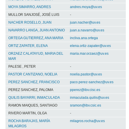
MOYA SIMARRO, ANDRES
andres.moya@uv.es
MULLOR SANJOSÉ, JOSÉ LUIS
-
NACHER ROSELLO, JUAN
juan.nacher@uv.es
NAVARRO LANGA, JUAN ANTONIO
juan.a.navarro@uv.es
ORTEGA GUTIERREZ, ANA MARIA
incliva.ana.ortega
ORTIZ ZAPATER, ELENA
elena.ortiz-zapater@uv.es
ORZAEZ CALATAYUD, MARIA DEL
maria.mar.orzaez@uv.es
MAR
PALESE , PETER
-
PASTOR CANTIZANO, NOELIA
noelia.pastor@uv.es
PEREZ SANCHEZ, FRANCISCO
paco.perez-sanchez@uv.es
PEREZ SANCHEZ, PALOMA
pperez@ibv.cisc.es
QUILIS BAYARRI, INMACULADA
inmaculada.quilis@uv.es
RAMON MAIQUES, SANTIAGO
sramon@ibv.csic.es
RIVERO MARTIN, OLGA
-
ROCHA BARAJAS, MARÍA
milagros.rocha@uv.es
MILAGROS