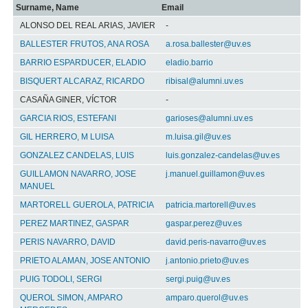
Surname, Name
Email
ALONSO DEL REAL ARIAS, JAVIER
-
BALLESTER FRUTOS, ANA ROSA
a.rosa.ballester@uv.es
BARRIO ESPARDUCER, ELADIO
eladio.barrio
BISQUERT ALCARAZ, RICARDO
ribisal@alumni.uv.es
CASAÑA GINER, VÍCTOR
-
GARCIA RIOS, ESTEFANI
garioses@alumni.uv.es
GIL HERRERO, M LUISA
m.luisa.gil@uv.es
GONZALEZ CANDELAS, LUIS
luis.gonzalez-candelas@uv.es
GUILLAMON NAVARRO, JOSE
j.manuel.guillamon@uv.es
MANUEL
MARTORELL GUEROLA, PATRICIA
patricia.martorell@uv.es
PEREZ MARTINEZ, GASPAR
gaspar.perez@uv.es
PERIS NAVARRO, DAVID
david.peris-navarro@uv.es
PRIETO ALAMAN, JOSE ANTONIO
j.antonio.prieto@uv.es
PUIG TODOLI, SERGI
sergi.puig@uv.es
QUEROL SIMON, AMPARO
amparo.querol@uv.es