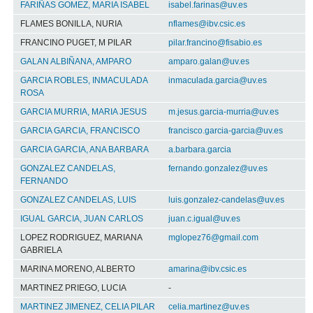
FARIÑAS GOMEZ, MARIA ISABEL
isabel.farinas@uv.es
FLAMES BONILLA, NURIA
nflames@ibv.csic.es
FRANCINO PUGET, M PILAR
pilar.francino@fisabio.es
GALAN ALBIÑANA, AMPARO
amparo.galan@uv.es
GARCIA ROBLES, INMACULADA
inmaculada.garcia@uv.es
ROSA
GARCIA MURRIA, MARIA JESUS
m.jesus.garcia-murria@uv.es
GARCIA GARCIA, FRANCISCO
francisco.garcia-garcia@uv.es
GARCIA GARCIA, ANA BARBARA
a.barbara.garcia
GONZALEZ CANDELAS,
fernando.gonzalez@uv.es
FERNANDO
GONZALEZ CANDELAS, LUIS
luis.gonzalez-candelas@uv.es
IGUAL GARCIA, JUAN CARLOS
juan.c.igual@uv.es
LOPEZ RODRIGUEZ, MARIANA
mglopez76@gmail.com
GABRIELA
MARINA MORENO, ALBERTO
amarina@ibv.csic.es
MARTINEZ PRIEGO, LUCIA
-
MARTINEZ JIMENEZ, CELIA PILAR
celia.martinez@uv.es