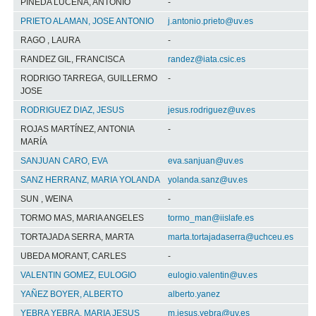
PINEDA LUCENA, ANTONIO
-
PRIETO ALAMAN, JOSE ANTONIO
j.antonio.prieto@uv.es
RAGO , LAURA
-
RANDEZ GIL, FRANCISCA
randez@iata.csic.es
RODRIGO TARREGA, GUILLERMO
-
JOSE
RODRIGUEZ DIAZ, JESUS
jesus.rodriguez@uv.es
ROJAS MARTÍNEZ, ANTONIA
-
MARÍA
SANJUAN CARO, EVA
eva.sanjuan@uv.es
SANZ HERRANZ, MARIA YOLANDA
yolanda.sanz@uv.es
SUN , WEINA
-
TORMO MAS, MARIA ANGELES
tormo_man@iislafe.es
TORTAJADA SERRA, MARTA
marta.tortajadaserra@uchceu.es
UBEDA MORANT, CARLES
-
VALENTIN GOMEZ, EULOGIO
eulogio.valentin@uv.es
YAÑEZ BOYER, ALBERTO
alberto.yanez
YEBRA YEBRA, MARIA JESUS
m.jesus.yebra@uv.es