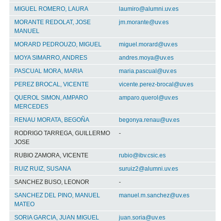
MIGUEL ROMERO, LAURA
laumiro@alumni.uv.es
MORANTE REDOLAT, JOSE
jm.morante@uv.es
MANUEL
MORARD PEDROUZO, MIGUEL
miguel.morard@uv.es
MOYA SIMARRO, ANDRES
andres.moya@uv.es
PASCUAL MORA, MARIA
maria.pascual@uv.es
PEREZ BROCAL, VICENTE
vicente.perez-brocal@uv.es
QUEROL SIMON, AMPARO
amparo.querol@uv.es
MERCEDES
RENAU MORATA, BEGOÑA
begonya.renau@uv.es
RODRIGO TARREGA, GUILLERMO
-
JOSE
RUBIO ZAMORA, VICENTE
rubio@ibv.csic.es
RUIZ RUIZ, SUSANA
suruiz2@alumni.uv.es
SANCHEZ BUSO, LEONOR
-
SANCHEZ DEL PINO, MANUEL
manuel.m.sanchez@uv.es
MATEO
SORIA GARCIA, JUAN MIGUEL
juan.soria@uv.es