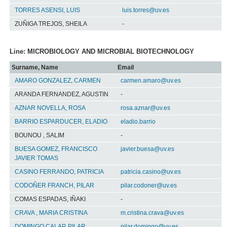
TORRES ASENSI, LUIS
luis.torres@uv.es
ZUÑIGA TREJOS, SHEILA
-
Line: MICROBIOLOGY AND MICROBIAL BIOTECHNOLOGY
Surname, Name
Email
AMARO GONZALEZ, CARMEN
carmen.amaro@uv.es
ARANDA FERNANDEZ, AGUSTIN
-
AZNAR NOVELLA, ROSA
rosa.aznar@uv.es
BARRIO ESPARDUCER, ELADIO
eladio.barrio
BOUNOU , SALIM
-
BUESA GOMEZ, FRANCISCO
javier.buesa@uv.es
JAVIER TOMAS
CASINO FERRANDO, PATRICIA
patricia.casino@uv.es
CODOÑER FRANCH, PILAR
pilar.codoner@uv.es
COMAS ESPADAS, IÑAKI
-
CRAVA , MARIA CRISTINA
m.cristina.crava@uv.es
DOMINGO CALAP, PILAR
pilar.domingo@uv.es