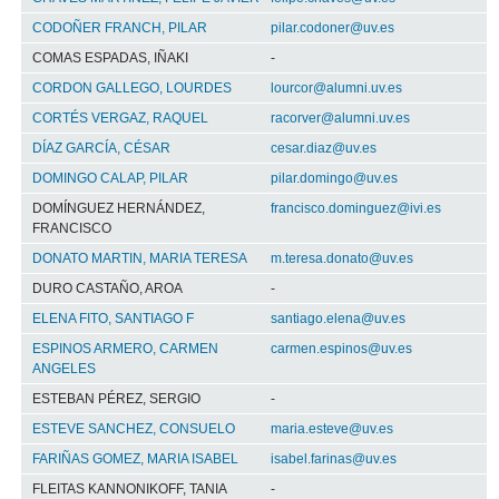
CODOÑER FRANCH, PILAR
pilar.codoner@uv.es
COMAS ESPADAS, IÑAKI
-
CORDON GALLEGO, LOURDES
lourcor@alumni.uv.es
CORTÉS VERGAZ, RAQUEL
racorver@alumni.uv.es
DÍAZ GARCÍA, CÉSAR
cesar.diaz@uv.es
DOMINGO CALAP, PILAR
pilar.domingo@uv.es
DOMÍNGUEZ HERNÁNDEZ,
francisco.dominguez@ivi.es
FRANCISCO
DONATO MARTIN, MARIA TERESA
m.teresa.donato@uv.es
DURO CASTAÑO, AROA
-
ELENA FITO, SANTIAGO F
santiago.elena@uv.es
ESPINOS ARMERO, CARMEN
carmen.espinos@uv.es
ANGELES
ESTEBAN PÉREZ, SERGIO
-
ESTEVE SANCHEZ, CONSUELO
maria.esteve@uv.es
FARIÑAS GOMEZ, MARIA ISABEL
isabel.farinas@uv.es
FLEITAS KANNONIKOFF, TANIA
-