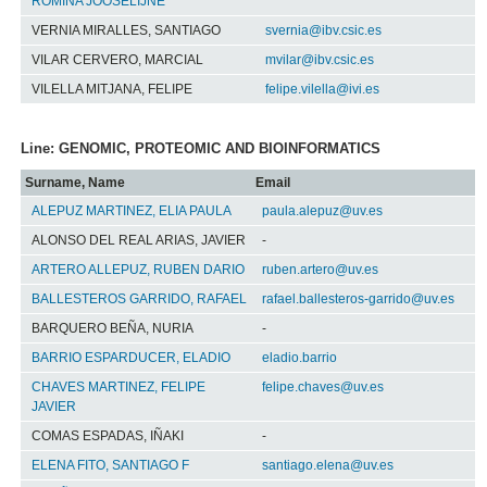
ROMINA JOOSELIJNE
VERNIA MIRALLES, SANTIAGO
svernia@ibv.csic.es
VILAR CERVERO, MARCIAL
mvilar@ibv.csic.es
VILELLA MITJANA, FELIPE
felipe.vilella@ivi.es
Line: GENOMIC, PROTEOMIC AND BIOINFORMATICS
Surname, Name
Email
ALEPUZ MARTINEZ, ELIA PAULA
paula.alepuz@uv.es
ALONSO DEL REAL ARIAS, JAVIER
-
ARTERO ALLEPUZ, RUBEN DARIO
ruben.artero@uv.es
BALLESTEROS GARRIDO, RAFAEL
rafael.ballesteros-garrido@uv.es
BARQUERO BEÑA, NURIA
-
BARRIO ESPARDUCER, ELADIO
eladio.barrio
CHAVES MARTINEZ, FELIPE
felipe.chaves@uv.es
JAVIER
COMAS ESPADAS, IÑAKI
-
ELENA FITO, SANTIAGO F
santiago.elena@uv.es