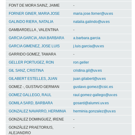
FONT DE MORA SAINZ, JAIME
-
FORNER GINER, MARIA JOSE
maria.jose.forner@uv.es
GALINDO RIERA, NATALIA
natalia.galindo@uv.es
GAMBARDELLA , VALENTINA
-
GARCIA GARCIA, ANA BARBARA
a.barbara.garcia
GARCIA GIMENEZ, JOSE LUIS
j.luis.garcia@uv.es
GARRIDO GOMEZ, TAMARA
-
GELLER PORTUGEZ, RON
ron.geller
GIL SANZ, CRISTINA
cristina.gil@uv.es
GILABERT ESTELLES, JUAN
juan.gilabert@uv.es
GOMEZ -, GUSTAVO GERMAN
gustavo.gomez@csic.es
GOMEZ GALLEGO, RAUL
raul.gomez-gallego@uv.es
GOMILA SARD, BARBARA
gosard@alumni.uv.es
GONZALEZ NAVARRO, HERMINIA
herminia.gonzalez@uv.es
GONZALEZ DOMINGUEZ, IRENE
-
GONZÁLEZ PRAETORIUS,
-
ALEJANDRO