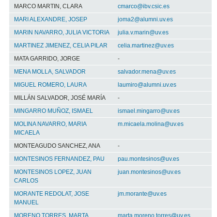
MARCO MARTIN, CLARA
cmarco@ibv.csic.es
MARI ALEXANDRE, JOSEP
joma2@alumni.uv.es
MARIN NAVARRO, JULIA VICTORIA
julia.v.marin@uv.es
MARTINEZ JIMENEZ, CELIA PILAR
celia.martinez@uv.es
MATA GARRIDO, JORGE
-
MENA MOLLA, SALVADOR
salvador.mena@uv.es
MIGUEL ROMERO, LAURA
laumiro@alumni.uv.es
MILLÁN SALVADOR, JOSÉ MARÍA
-
MINGARRO MUÑOZ, ISMAEL
ismael.mingarro@uv.es
MOLINA NAVARRO, MARIA
m.micaela.molina@uv.es
MICAELA
MONTEAGUDO SANCHEZ, ANA
-
MONTESINOS FERNANDEZ, PAU
pau.montesinos@uv.es
MONTESINOS LOPEZ, JUAN
juan.montesinos@uv.es
CARLOS
MORANTE REDOLAT, JOSE
jm.morante@uv.es
MANUEL
MORENO TORRES, MARTA
marta.moreno.torres@uv.es