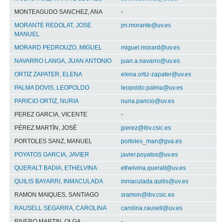
MONTEAGUDO SANCHEZ, ANA
-
MORANTE REDOLAT, JOSE
jm.morante@uv.es
MANUEL
MORARD PEDROUZO, MIGUEL
miguel.morard@uv.es
NAVARRO LANGA, JUAN ANTONIO
juan.a.navarro@uv.es
ORTIZ ZAPATER, ELENA
elena.ortiz-zapater@uv.es
PALMA DOVIS, LEOPOLDO
leopoldo.palma@uv.es
PARICIO ORTIZ, NURIA
nuria.paricio@uv.es
PEREZ GARCIA, VICENTE
-
PÉREZ MARTÍN, JOSÉ
jperez@ibv.csic.es
PORTOLES SANZ, MANUEL
portoles_man@gva.es
POYATOS GARCIA, JAVIER
javier.poyatos@uv.es
QUERALT BADIA, ETHELVINA
ethelvina.queralt@uv.es
QUILIS BAYARRI, INMACULADA
inmaculada.quilis@uv.es
RAMON MAIQUES, SANTIAGO
sramon@ibv.csic.es
RAUSELL SEGARRA, CAROLINA
carolina.rausell@uv.es
RIVERO MARTIN, OLGA
-