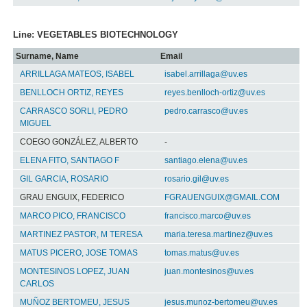
Line: VEGETABLES BIOTECHNOLOGY
Surname, Name
Email
ARRILLAGA MATEOS, ISABEL
isabel.arrillaga@uv.es
BENLLOCH ORTIZ, REYES
reyes.benlloch-ortiz@uv.es
CARRASCO SORLI, PEDRO
pedro.carrasco@uv.es
MIGUEL
COEGO GONZÁLEZ, ALBERTO
-
ELENA FITO, SANTIAGO F
santiago.elena@uv.es
GIL GARCIA, ROSARIO
rosario.gil@uv.es
GRAU ENGUIX, FEDERICO
FGRAUENGUIX@GMAIL.COM
MARCO PICO, FRANCISCO
francisco.marco@uv.es
MARTINEZ PASTOR, M TERESA
maria.teresa.martinez@uv.es
MATUS PICERO, JOSE TOMAS
tomas.matus@uv.es
MONTESINOS LOPEZ, JUAN
juan.montesinos@uv.es
CARLOS
MUÑOZ BERTOMEU, JESUS
jesus.munoz-bertomeu@uv.es