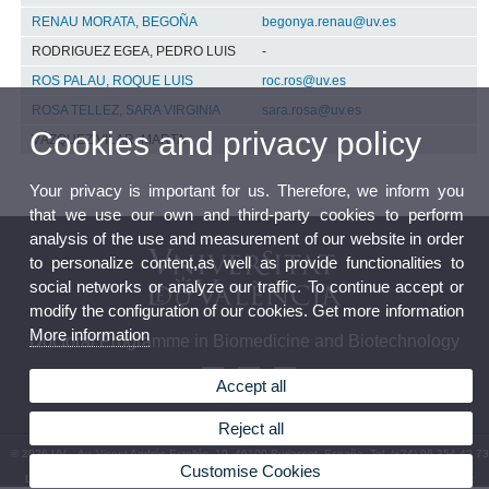
RENAU MORATA, BEGOÑA
begonya.renau@uv.es
RODRIGUEZ EGEA, PEDRO LUIS
-
ROS PALAU, ROQUE LUIS
roc.ros@uv.es
ROSA TELLEZ, SARA VIRGINIA
sara.rosa@uv.es
Cookies and privacy policy
VÁZQUEZ VILAR, MARTA
-
Your privacy is important for us. Therefore, we inform you
that we use our own and third-party cookies to perform
analysis of the use and measurement of our website in order
to personalize content,as well as provide functionalities to
social networks or analyze our traffic. To continue accept or
modify the configuration of our cookies. Get more information
More information
Doctoral Programme in Biomedicine and Biotechnology
Accept all
Reject all
© 2026 UV. - Av. Vicent Andrés Estellés, 19. 46100 Burjassot. España. Tel. (+34) 96 354 43 73
Customise Cookies
Legal Disclaimer
|
Accessibility
|
Privacy Policy
|
Cookies
|
Transparency
|
Contact Mailbox