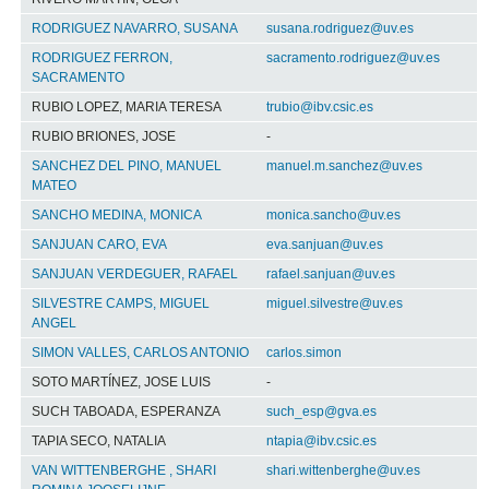
RODRIGUEZ NAVARRO, SUSANA
susana.rodriguez@uv.es
RODRIGUEZ FERRON,
sacramento.rodriguez@uv.es
SACRAMENTO
RUBIO LOPEZ, MARIA TERESA
trubio@ibv.csic.es
RUBIO BRIONES, JOSE
-
SANCHEZ DEL PINO, MANUEL
manuel.m.sanchez@uv.es
MATEO
SANCHO MEDINA, MONICA
monica.sancho@uv.es
SANJUAN CARO, EVA
eva.sanjuan@uv.es
SANJUAN VERDEGUER, RAFAEL
rafael.sanjuan@uv.es
SILVESTRE CAMPS, MIGUEL
miguel.silvestre@uv.es
ANGEL
SIMON VALLES, CARLOS ANTONIO
carlos.simon
SOTO MARTÍNEZ, JOSE LUIS
-
SUCH TABOADA, ESPERANZA
such_esp@gva.es
TAPIA SECO, NATALIA
ntapia@ibv.csic.es
VAN WITTENBERGHE , SHARI
shari.wittenberghe@uv.es