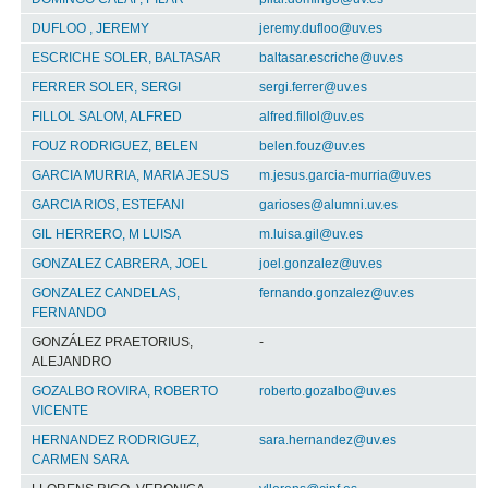
DUFLOO , JEREMY
jeremy.dufloo@uv.es
ESCRICHE SOLER, BALTASAR
baltasar.escriche@uv.es
FERRER SOLER, SERGI
sergi.ferrer@uv.es
FILLOL SALOM, ALFRED
alfred.fillol@uv.es
FOUZ RODRIGUEZ, BELEN
belen.fouz@uv.es
GARCIA MURRIA, MARIA JESUS
m.jesus.garcia-murria@uv.es
GARCIA RIOS, ESTEFANI
garioses@alumni.uv.es
GIL HERRERO, M LUISA
m.luisa.gil@uv.es
GONZALEZ CABRERA, JOEL
joel.gonzalez@uv.es
GONZALEZ CANDELAS,
fernando.gonzalez@uv.es
FERNANDO
GONZÁLEZ PRAETORIUS,
-
ALEJANDRO
GOZALBO ROVIRA, ROBERTO
roberto.gozalbo@uv.es
VICENTE
HERNANDEZ RODRIGUEZ,
sara.hernandez@uv.es
CARMEN SARA