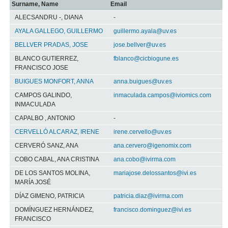
Surname, Name
Email
ALECSANDRU -, DIANA
-
AYALA GALLEGO, GUILLERMO
guillermo.ayala@uv.es
BELLVER PRADAS, JOSE
jose.bellver@uv.es
BLANCO GUTIERREZ,
fblanco@cicbiogune.es
FRANCISCO JOSE
BUIGUES MONFORT, ANNA
anna.buigues@uv.es
CAMPOS GALINDO,
inmaculada.campos@iviomics.com
INMACULADA
CAPALBO , ANTONIO
-
CERVELLÓ ALCARAZ, IRENE
irene.cervello@uv.es
CERVERÓ SANZ, ANA
ana.cervero@igenomix.com
COBO CABAL, ANA CRISTINA
ana.cobo@ivirma.com
DE LOS SANTOS MOLINA,
mariajose.delossantos@ivi.es
MARÍA JOSÉ
DÍAZ GIMENO, PATRICIA
patricia.diaz@ivirma.com
DOMÍNGUEZ HERNÁNDEZ,
francisco.dominguez@ivi.es
FRANCISCO