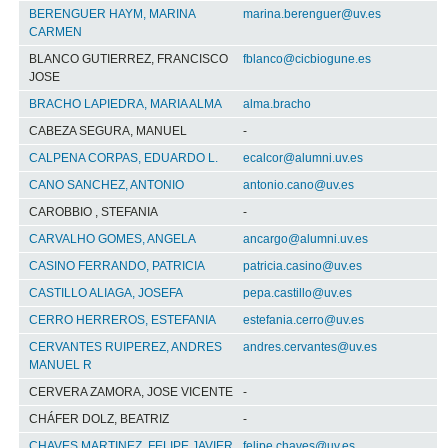
BERENGUER HAYM, MARINA
marina.berenguer@uv.es
CARMEN
BLANCO GUTIERREZ, FRANCISCO
fblanco@cicbiogune.es
JOSE
BRACHO LAPIEDRA, MARIA ALMA
alma.bracho
CABEZA SEGURA, MANUEL
-
CALPENA CORPAS, EDUARDO L.
ecalcor@alumni.uv.es
CANO SANCHEZ, ANTONIO
antonio.cano@uv.es
CAROBBIO , STEFANIA
-
CARVALHO GOMES, ANGELA
ancargo@alumni.uv.es
CASINO FERRANDO, PATRICIA
patricia.casino@uv.es
CASTILLO ALIAGA, JOSEFA
pepa.castillo@uv.es
CERRO HERREROS, ESTEFANIA
estefania.cerro@uv.es
CERVANTES RUIPEREZ, ANDRES
andres.cervantes@uv.es
MANUEL R
CERVERA ZAMORA, JOSE VICENTE
-
CHÁFER DOLZ, BEATRIZ
-
CHAVES MARTINEZ, FELIPE JAVIER
felipe.chaves@uv.es