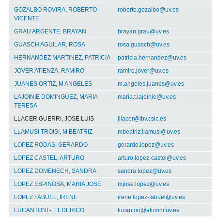
GOZALBO ROVIRA, ROBERTO
roberto.gozalbo@uv.es
VICENTE
GRAU ARGENTE, BRAYAN
brayan.grau@uv.es
GUASCH AGUILAR, ROSA
rosa.guasch@uv.es
HERNANDEZ MARTINEZ, PATRICIA
patricia.hernandez@uv.es
JOVER ATIENZA, RAMIRO
ramiro.jover@uv.es
JUANES ORTIZ, M ANGELES
m.angeles.juanes@uv.es
LAJOINIE DOMINGUEZ, MARIA
maria.t.lajoinie@uv.es
TERESA
LLACER GUERRI, JOSE LUIS
jllacer@ibv.csic.es
LLAMUSI TROISI, M BEATRIZ
mbeatriz.llamusi@uv.es
LOPEZ RODAS, GERARDO
gerardo.lopez@uv.es
LOPEZ CASTEL, ARTURO
arturo.lopez-castel@uv.es
LOPEZ DOMENECH, SANDRA
sandra.lopez@uv.es
LOPEZ ESPINOSA, MARIA JOSE
mjose.lopez@uv.es
LOPEZ FABUEL, IRENE
irene.lopez-fabuel@uv.es
LUCANTONI -, FEDERICO
lucanton@alumni.uv.es