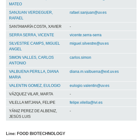
MATEO
SANJUAN VERDEGUER,
rafael.sanjuan@uv.es
RAFAEL
SANTAMARÍA COSTA, XAVIER
-
SERRA SERRA, VICENTE
vicente.serra-serra
SILVESTRE CAMPS, MIGUEL
miguel.silvestre@uv.es
ANGEL
SIMON VALLES, CARLOS
carlos.simon
ANTONIO
VALBUENA PERILLA, DIANA
diana.m.valbuena@ext.uv.es
MARIA
VALENTIN GOMEZ, EULOGIO
eulogio.valentin@uv.es
VÁZQUEZ VILAR, MARTA
-
VILELLA MITJANA, FELIPE
felipe.vilella@ivi.es
YÁNIZ PEREZ DE ALBENIZ,
-
JESÚS LUIS
Line: FOOD BIOTECHNOLOGY