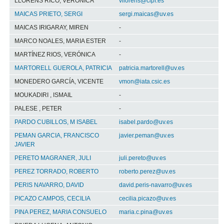
LLORENS RICO, VERONICA
vllorens@cipf.es
MAICAS PRIETO, SERGI
sergi.maicas@uv.es
MAICAS IRIGARAY, MIREN
-
MARCO NOALES, MARIA ESTER
-
MARTÍNEZ RIOS, VERÓNICA
-
MARTORELL GUEROLA, PATRICIA
patricia.martorell@uv.es
MONEDERO GARCÍA, VICENTE
vmon@iata.csic.es
MOUKADIRI , ISMAIL
-
PALESE , PETER
-
PARDO CUBILLOS, M ISABEL
isabel.pardo@uv.es
PEMAN GARCIA, FRANCISCO
javier.peman@uv.es
JAVIER
PERETO MAGRANER, JULI
juli.pereto@uv.es
PEREZ TORRADO, ROBERTO
roberto.perez@uv.es
PERIS NAVARRO, DAVID
david.peris-navarro@uv.es
PICAZO CAMPOS, CECILIA
cecilia.picazo@uv.es
PINA PEREZ, MARIA CONSUELO
maria.c.pina@uv.es