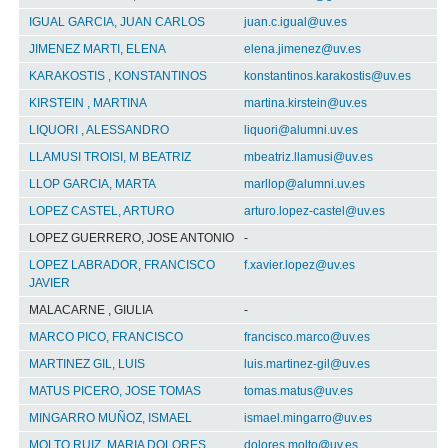
IGUAL GARCIA, JUAN CARLOS
juan.c.igual@uv.es
JIMENEZ MARTI, ELENA
elena.jimenez@uv.es
KARAKOSTIS , KONSTANTINOS
konstantinos.karakostis@uv.es
KIRSTEIN , MARTINA
martina.kirstein@uv.es
LIQUORI , ALESSANDRO
liquori@alumni.uv.es
LLAMUSI TROISI, M BEATRIZ
mbeatriz.llamusi@uv.es
LLOP GARCIA, MARTA
marllop@alumni.uv.es
LOPEZ CASTEL, ARTURO
arturo.lopez-castel@uv.es
LOPEZ GUERRERO, JOSE ANTONIO
-
LOPEZ LABRADOR, FRANCISCO
f.xavier.lopez@uv.es
JAVIER
MALACARNE , GIULIA
-
MARCO PICO, FRANCISCO
francisco.marco@uv.es
MARTINEZ GIL, LUIS
luis.martinez-gil@uv.es
MATUS PICERO, JOSE TOMAS
tomas.matus@uv.es
MINGARRO MUÑOZ, ISMAEL
ismael.mingarro@uv.es
MOLTO RUIZ, MARIA DOLORES
dolores.molto@uv.es