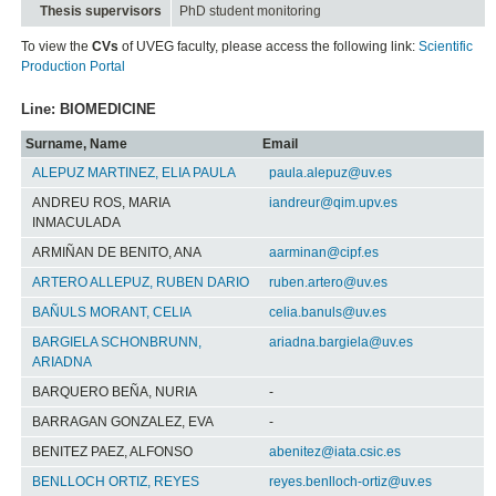
Thesis supervisors
PhD student monitoring
To view the
CVs
of UVEG faculty, please access the following link:
Scientific
Production Portal
Line: BIOMEDICINE
Surname, Name
Email
ALEPUZ MARTINEZ, ELIA PAULA
paula.alepuz@uv.es
ANDREU ROS, MARIA
iandreur@qim.upv.es
INMACULADA
ARMIÑAN DE BENITO, ANA
aarminan@cipf.es
ARTERO ALLEPUZ, RUBEN DARIO
ruben.artero@uv.es
BAÑULS MORANT, CELIA
celia.banuls@uv.es
BARGIELA SCHONBRUNN,
ariadna.bargiela@uv.es
ARIADNA
BARQUERO BEÑA, NURIA
-
BARRAGAN GONZALEZ, EVA
-
BENITEZ PAEZ, ALFONSO
abenitez@iata.csic.es
BENLLOCH ORTIZ, REYES
reyes.benlloch-ortiz@uv.es