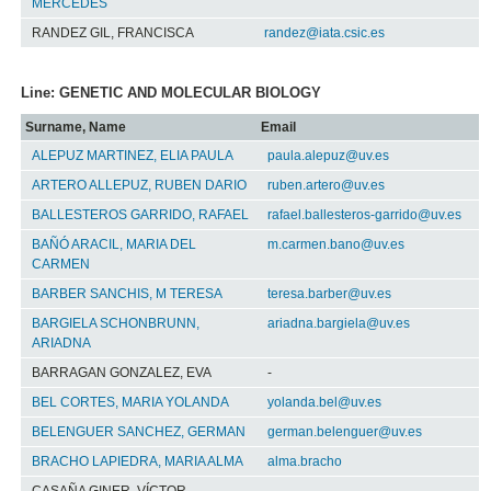
MERCEDES
RANDEZ GIL, FRANCISCA
randez@iata.csic.es
Line: GENETIC AND MOLECULAR BIOLOGY
Surname, Name
Email
ALEPUZ MARTINEZ, ELIA PAULA
paula.alepuz@uv.es
ARTERO ALLEPUZ, RUBEN DARIO
ruben.artero@uv.es
BALLESTEROS GARRIDO, RAFAEL
rafael.ballesteros-garrido@uv.es
BAÑÓ ARACIL, MARIA DEL
m.carmen.bano@uv.es
CARMEN
BARBER SANCHIS, M TERESA
teresa.barber@uv.es
BARGIELA SCHONBRUNN,
ariadna.bargiela@uv.es
ARIADNA
BARRAGAN GONZALEZ, EVA
-
BEL CORTES, MARIA YOLANDA
yolanda.bel@uv.es
BELENGUER SANCHEZ, GERMAN
german.belenguer@uv.es
BRACHO LAPIEDRA, MARIA ALMA
alma.bracho