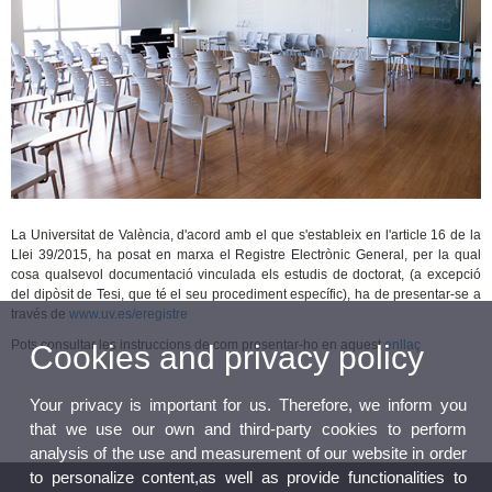
La Universitat de València, d'acord amb el que s'estableix en l'article 16 de la
Llei 39/2015, ha posat en marxa el Registre Electrònic General, per la qual
cosa qualsevol documentació vinculada els estudis de doctorat, (a excepció
del dipòsit de Tesi, que té el seu procediment específic), ha de presentar-se a
través de
www.uv.es/eregistre
Pots consultar les instruccions de com presentar-ho en aquest
enllaç
Cookies and privacy policy
Your privacy is important for us. Therefore, we inform you
that we use our own and third-party cookies to perform
analysis of the use and measurement of our website in order
to personalize content,as well as provide functionalities to