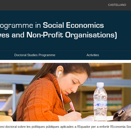
CASTELLANO
Doctoral Studies Programme
Activities
si doctoral sobre les polítiques públiques aplicades a l'Equador per a enfortir l'Economia Soci