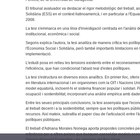
El tribunal avaluador va destacar el rigor metodològic del treball, a
Solidària (ESS) en el context llatinoamericà, i en particular a l'Eq
2008.
La tesi s'emmarca en una línia d'investigació centrada en l'anàlisi 
institucional, econòmica i social.
Segons explica l'autora, la tesi analitza de manera crítica les políti
l'Economia Social i Solidària, però també importants limitacions en te
implementació.
L'estudi posa en relleu les tensions existents entre el reconeixemen
l'eficiència, que han condicionat l'abast real d'estes polítiques.
La tesi s'estructura en diversos eixos analítics. En primer lloc, oferi
en literatura internacional i en organismes com la OIT i Nacions Unid
model equatorià, incloent-hi el sistema financer popular i solidari. F
ocupació i sostenibilitat, incorporant una anàlisi empírica amb dade
Entre les seues principals conclusions, la tesi assenyala que l'econo
al treball decent i a la sostenibilitat, sempre que les polítiques 
recursos. Així mateix, subratlla el paper clau de l'articulació entre 
polítiques públiques.
El treball d'Adriana Morales Noriega aporta propostes concretes per 
referència per a altres països que busquen consolidar models econòm
Desenrotllament Sostenible i els principis del Bon Viure.