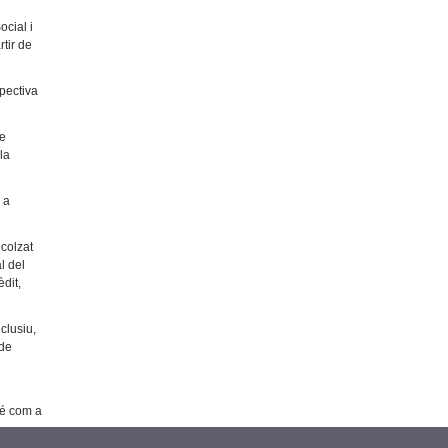
ocial i
rtir de
spectiva
de
la
 a
ecolzat
l del
èdit,
clusiu,
 de
e
bé com a