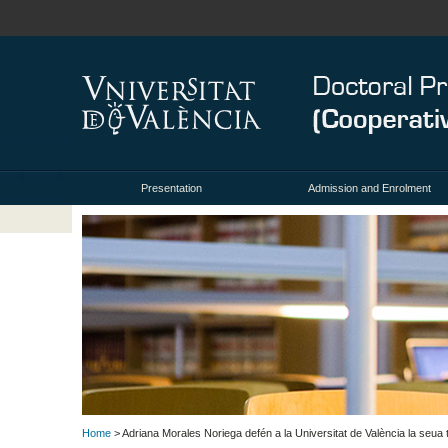
Presentation
Admission and Enrolment
Home
> Adriana Morales Noriega defén a la Universitat de València la seua te