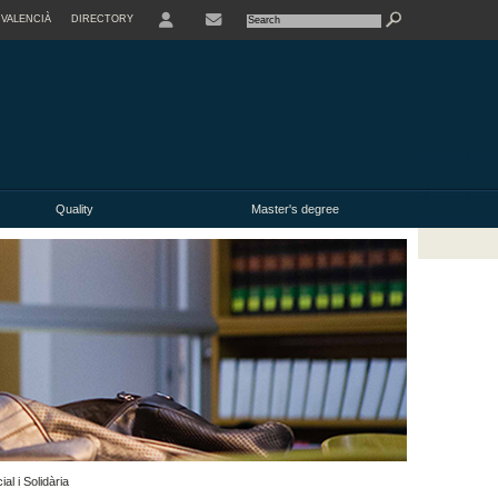
VALENCIÀ
DIRECTORY
USER
Quality
Master's degree
al i Solidària