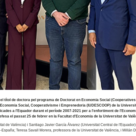
el títol de doctora pel programa de Doctorat en Economia Social (Cooperatives 
ó en Economia Social, Cooperativisme i Emprenedoria (IUDESCOOP) de la Universi
plicades a l'Equador durant el període 2007-2021 per a l'enfortiment de l'Econom
defesa el passat 25 de febrer en la Facultat d'Economia de la Universitat de Valè
tat de València) i Santiago Javier García Álvarez (Universitat Central de l'Equador)
España; Teresa Savall Morera, professora de la Universitat de València, i Millán D