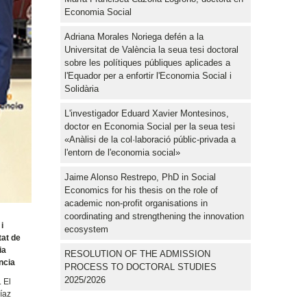
Economia Social
Adriana Morales Noriega defén a la
Universitat de València la seua tesi doctoral
sobre les polítiques públiques aplicades a
l'Equador per a enfortir l'Economia Social i
Solidària
L'investigador Eduard Xavier Montesinos,
doctor en Economia Social per la seua tesi
«Anàlisi de la col·laboració públic-privada a
l'entorn de l'economia social»
Jaime Alonso Restrepo, PhD in Social
Economics for his thesis on the role of
academic non-profit organisations in
coordinating and strengthening the innovation
i
ecosystem
tat de
ia
RESOLUTION OF THE ADMISSION
ncia
PROCESS TO DOCTORAL STUDIES
2025/2026
. El
íaz