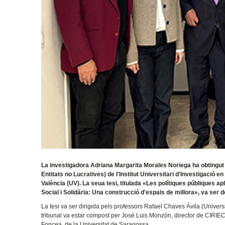
La investigadora Adriana Margarita Morales Noriega ha obtingut 
Entitats no Lucratives) de l'Institut Universitari d'Investigaci
València (UV). La seua tesi, titulada «Les polítiques públiques a
Social i Solidària: Una construcció d'espais de millora», va ser 
La tesi va ser dirigida pels professors Rafael Chaves Ávila (Universi
tribunal va estar compost per José Luis Monzón, director de CIRIEC-
Foncea, de la Universitat de Saragossa.