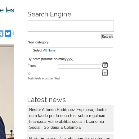
e les
Search Engine
New category:
Select
All
None
By date: (format: dd/mm/yyyy)
From
to
Both fields must be filled
Latest news
Néstor Alfonso Rodríguez Espinosa, doctor
cum laude per la seua tesi sobre regulació
financera, vulnerabilitat social i Economia
Social i Solidària a Colòmbia
María Francisca Cazorla Logroño, doctora en