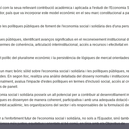
ixí com la seua rellevant contribució acadèmica i aplicada a l'estudi de l'Economia S
uador, país que va incorporar este model econòmic en el seu marc constitucional a pa
de les polítiques públiques de foment de l'economia social i solidària des d'una per
ques públiques, identificant avanços significatius en el reconeixement institucional 
rmes de coherència, articulació interinstitucional, accés a recursos i efectivitat en 
t polític del pluralisme econòmic i la persistència de lògiques de mercat orientades
x un marc teòric sòlid sobre l'economia social i solidària i les polítiques públiques, r
es. En segon lloc, realitza una anàlisi detallada del disseny normatiu i instituciona
inalment, avalua l'impacte d'estes polítiques en termes d'inclusió social, accés al cr
s de panell.
mia social i solidària posseïx un alt potencial per a contribuir al desenrotllament in
públiques es dissenyen de manera coherent, participativa i amb una adequada dotació
l'àmbit acadèmic, les organitzacions del sector i els responsables de la formulació d
a l'enfortiment futur de l'economia social i solidària, no sols a l'Equador, sinó tam
ics més justos, equitatius i orientats al bé comú, en línia amb els Objectius de