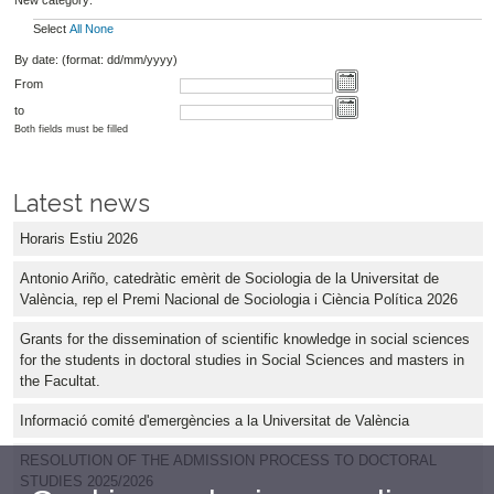
Select
All
None
By date: (format: dd/mm/yyyy)
From
to
Both fields must be filled
Latest news
Horaris Estiu 2026
Antonio Ariño, catedràtic emèrit de Sociologia de la Universitat de
València, rep el Premi Nacional de Sociologia i Ciència Política 2026
Grants for the dissemination of scientific knowledge in social sciences
for the students in doctoral studies in Social Sciences and masters in
the Facultat.
Informació comité d'emergències a la Universitat de València
RESOLUTION OF THE ADMISSION PROCESS TO DOCTORAL
STUDIES 2025/2026