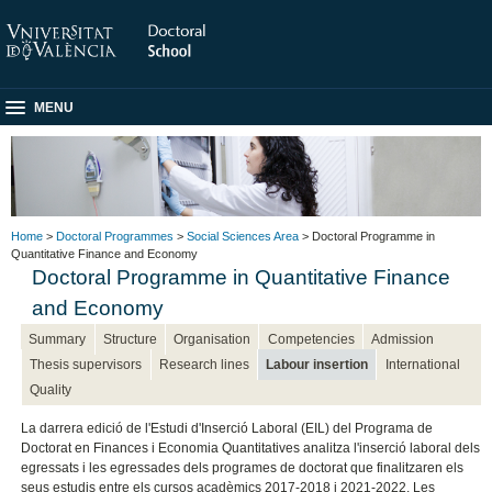
MENU
Home
>
Doctoral Programmes
>
Social Sciences Area
> Doctoral Programme in
Quantitative Finance and Economy
Doctoral Programme in Quantitative Finance
and Economy
Summary
Structure
Organisation
Competencies
Admission
Thesis supervisors
Research lines
Labour insertion
International
Quality
La darrera edició de l'Estudi d'Inserció Laboral (EIL) del Programa de
Doctorat en Finances i Economia Quantitatives analitza l'inserció laboral dels
egressats i les egressades dels programes de doctorat que finalitzaren els
seus estudis entre els cursos acadèmics 2017-2018 i 2021-2022. Les