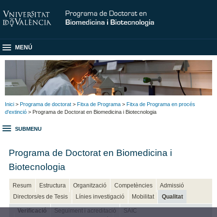
MENÚ
Inici
>
Programa de doctorat
>
Fitxa de Programa
>
Fitxa de Programa en procés
d'extinció
> Programa de Doctorat en Biomedicina i Biotecnologia
SUBMENU
Programa de Doctorat en Biomedicina i
Biotecnologia
Resum
Estructura
Organització
Competències
Admissió
Directors/es de Tesis
Línies investigació
Mobilitat
Qualitat
Verificació
Seguiment i acreditació
SAIC