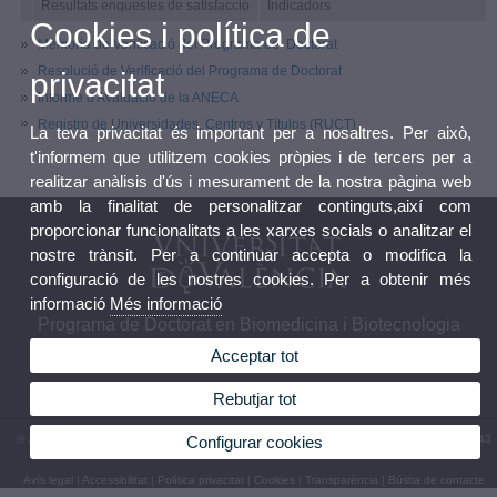
Resultats enquestes de satisfacció
Indicadors
Cookies i política de
Memòria de Verificació del Programa de Doctorat
Resolució de Verificació del Programa de Doctorat
privacitat
Informe d'Avaluació de la ANECA
Registro de Universidades, Centros y Títulos (RUCT)
La teva privacitat és important per a nosaltres. Per això,
t'informem que utilitzem cookies pròpies i de tercers per a
realitzar anàlisis d'ús i mesurament de la nostra pàgina web
amb la finalitat de personalitzar continguts,així com
proporcionar funcionalitats a les xarxes socials o analitzar el
nostre trànsit. Per a continuar accepta o modifica la
configuració de les nostres cookies. Per a obtenir més
informació
Més informació
Programa de Doctorat en Biomedicina i Biotecnologia
Acceptar tot
Rebutjar tot
© 2026 UV. - Av. Vicent Andrés Estellés, 19. 46100 Burjassot. Espanya. Tel. (+34) 96 354 43
Configurar cookies
73
Avís legal
|
Accessibilitat
|
Política privacitat
|
Cookies
|
Transparència
|
Bústia de contacte