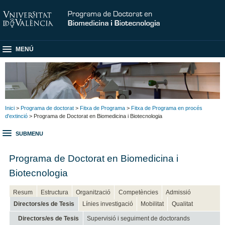
MENÚ
Inici
>
Programa de doctorat
>
Fitxa de Programa
>
Fitxa de Programa en procés
d'extinció
> Programa de Doctorat en Biomedicina i Biotecnologia
SUBMENU
Programa de Doctorat en Biomedicina i
Biotecnologia
Resum
Estructura
Organització
Competències
Admissió
Directors/es de Tesis
Línies investigació
Mobilitat
Qualitat
Directors/es de Tesis
Supervisió i seguiment de doctorands