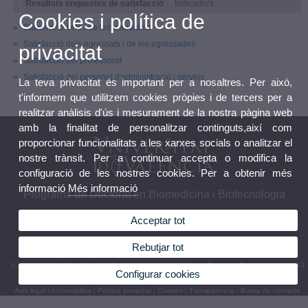
Resultats enquestes de satisfacció
Indicadors
Cookies i política de
Satisfacció dels i de les estudiants
Satisfacció dels egressats i de les egressades
privacitat
Satisfacció del professorat
Satisfacció del personal d'administració i serveis
La teva privacitat és important per a nosaltres. Per això,
t'informem que utilitzem cookies pròpies i de tercers per a
realitzar anàlisis d'ús i mesurament de la nostra pàgina web
amb la finalitat de personalitzar continguts,així com
proporcionar funcionalitats a les xarxes socials o analitzar el
nostre trànsit. Per a continuar accepta o modifica la
configuració de les nostres cookies. Per a obtenir més
informació
Més informació
Programa de Doctorat en Biomedicina i Biotecnologia
Acceptar tot
Rebutjar tot
© 2026 UV. - Av. Vicent Andrés Estellés, 19. 46100 Burjassot. Espanya. Tel. (+34) 96 354 43
Configurar cookies
73
Avís legal
|
Accessibilitat
|
Política privacitat
|
Cookies
|
Transparència
|
Bústia de contacte