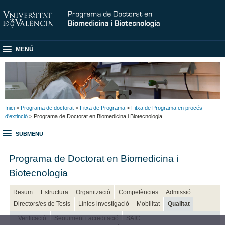
MENÚ
Inici
>
Programa de doctorat
>
Fitxa de Programa
>
Fitxa de Programa en procés
d'extinció
> Programa de Doctorat en Biomedicina i Biotecnologia
SUBMENU
Programa de Doctorat en Biomedicina i
Biotecnologia
Resum
Estructura
Organització
Competències
Admissió
Directors/es de Tesis
Línies investigació
Mobilitat
Qualitat
Verificació
Seguiment i acreditació
SAIC