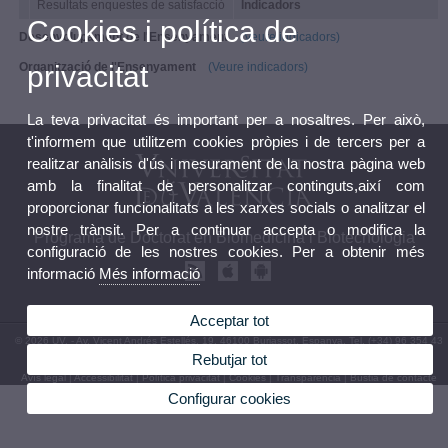
Resultats enquestes de satisfacció
Indicadors
Cookies i política de
Desenvolupament de l'Ensenyament
(Veure indicadors)
Organització de l'Ensenyament
(Veure indicadors)
privacitat
La teva privacitat és important per a nosaltres. Per això,
t'informem que utilitzem cookies pròpies i de tercers per a
realitzar anàlisis d'ús i mesurament de la nostra pàgina web
amb la finalitat de personalitzar continguts,així com
proporcionar funcionalitats a les xarxes socials o analitzar el
nostre trànsit. Per a continuar accepta o modifica la
Programa de Doctorat en Biomedicina i Biotecnologia
configuració de les nostres cookies. Per a obtenir més
informació
Més informació
Acceptar tot
© 2026 UV. - Av. Vicent Andrés Estellés, 19. 46100 Burjassot. Espanya. Tel. (+34) 96 354 43
73
Rebutjar tot
Avís legal
|
Accessibilitat
|
Política privacitat
|
Cookies
|
Transparència
|
Bústia de contacte
Configurar cookies