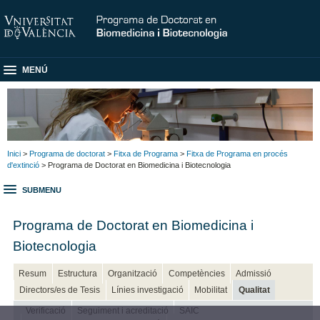
MENÚ
Inici
>
Programa de doctorat
>
Fitxa de Programa
>
Fitxa de Programa en procés
d'extinció
> Programa de Doctorat en Biomedicina i Biotecnologia
SUBMENU
Programa de Doctorat en Biomedicina i
Biotecnologia
Resum
Estructura
Organització
Competències
Admissió
Directors/es de Tesis
Línies investigació
Mobilitat
Qualitat
Verificació
Seguiment i acreditació
SAIC