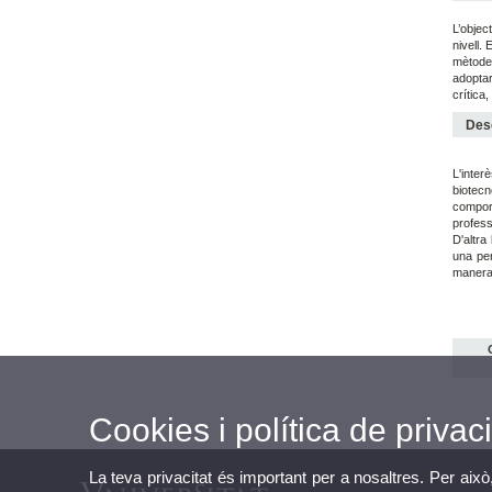
L’objec
nivell.
mètodes
adoptar
crítica
Desc
L'inter
biotecn
comport
profess
D'altra
una per
manera 
Cookies i política de privaci
La teva privacitat és important per a nosaltres. Per això