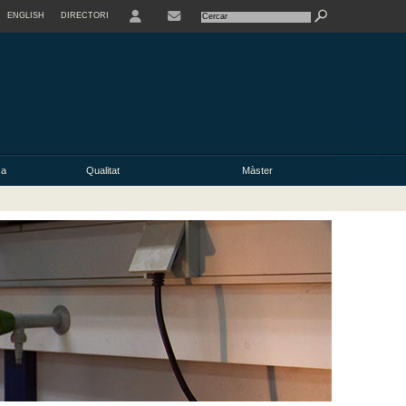
ENGLISH
DIRECTORI
USER
ca
Qualitat
Màster