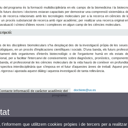
tiu del programa és la formació multidisciplinària en els camps de la biomedicina i la biotec
 Els futurs doctors i doctores estaran capacitats per demostrar una comprensió sistemàtica de
 de recerca relacionats amb les tecnologies moleculars per a la recerca en ciències de la 
 un procés substancial de recerca amb rigor acadèmic; per realitzar una recerca original en 
, avaluació i síntesi d’idees noves i complexes en algun camp de les ciències moleculars.
ripció:
ès de les disciplines biomoleculars s'ha desplaçat des de la investigació pròpia de les seues
ològiques, en un procés d'implicacions científiques i socials. D'una banda, els futurs profe
ament dels organismes d'interès biotecnològic o de l'organisme humà en els estats de sa
ional, per a facilitar l'intercanvi de coneixements sobre diagnòstics, pronòstics, components
 banda, el professional de les ciències moleculars de la vida haurà de conèixer en profundita
spectiva interdisciplinària que s'imposa en el futur d'aquestes àrees de treball. Aquest p
rigorosa i ajustada aquest diàleg i aquesta investigació de tanta rellevància.
docbiote@uv.es
Contacte informació de caràcter acadèmic del
programa:
tat
, t'informem que utilitzem cookies pròpies i de tercers per a realitzar