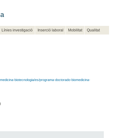
ia
Línies investigació
Inserció laboral
Mobilitat
Qualitat
medicina-biotecnologia/es/programa-doctorado-biomedicina-
)