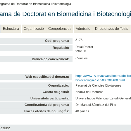
ograma de Doctorat en Biomedicina i Biotecnologia
ama de Doctorat en Biomedicina i Biotecnolog
Estructura
Organització
Competències
Admissió
Directors/es de Tesis
3173
Codi programa:
Reial Decret
Regulació:
99/2011
Ciències
Branca de coneixement:
https://www.uv.es/uvweb/doctorado-bio
Web específica del doctorat:
biotecnologia-1285885301480.html
Organització:
Facultat de Ciències Biològiques
Centre de gestió:
Escola de Doctorat
Universitats participants:
Universitat de València (Estudi General
Coordinador/a del programa:
Dr. Manuel Sánchez del Pino
Places ofertes de nou ingrés:
40 places
ctius: