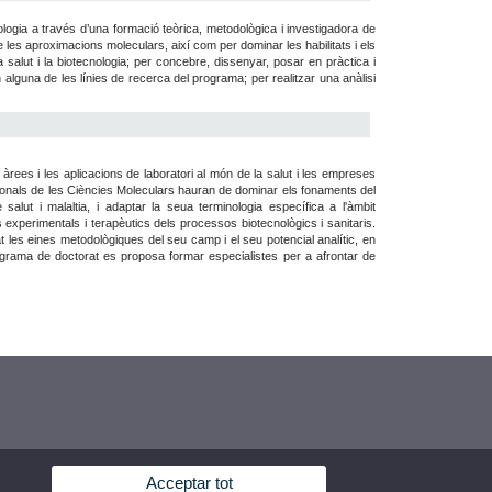
nologia a través d’una formació teòrica, metodològica i investigadora de
 les aproximacions moleculars, així com per dominar les habilitats i els
salut i la biotecnologia; per concebre, dissenyar, posar en pràctica i
alguna de les línies de recerca del programa; per realitzar una anàlisi
 àrees i les aplicacions de laboratori al món de la salut i les empreses
ssionals de les Ciències Moleculars hauran de dominar els fonaments del
lut i malaltia, i adaptar la seua terminologia específica a l'àmbit
 experimentals i terapèutics dels processos biotecnològics i sanitaris.
t les eines metodològiques del seu camp i el seu potencial analític, en
rograma de doctorat es proposa formar especialistes per a afrontar de
Acceptar tot