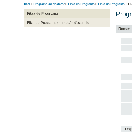
Inici
>
Programa de doctorat
>
Fitxa de Programa
>
Fitxa de Programa
> Pr
Progr
Fitxa de Programa
Fitxa de Programa en procés d'extinció
Resum
Obje