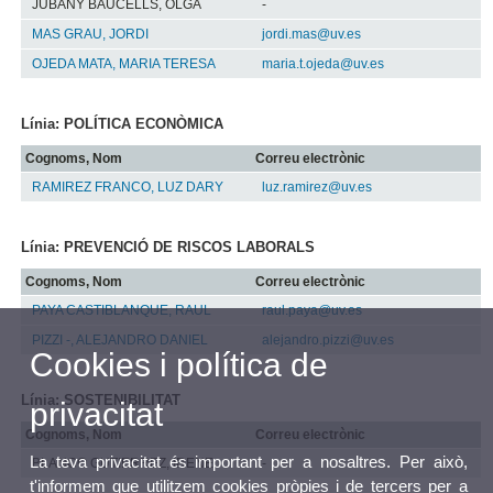
JUBANY BAUCELLS, OLGA
-
MAS GRAU, JORDI
jordi.mas@uv.es
OJEDA MATA, MARIA TERESA
maria.t.ojeda@uv.es
Línia: POLÍTICA ECONÒMICA
Cognoms, Nom
Correu electrònic
RAMIREZ FRANCO, LUZ DARY
luz.ramirez@uv.es
Línia: PREVENCIÓ DE RISCOS LABORALS
Cognoms, Nom
Correu electrònic
PAYA CASTIBLANQUE, RAUL
raul.paya@uv.es
PIZZI -, ALEJANDRO DANIEL
alejandro.pizzi@uv.es
Cookies i política de
Línia: SOSTENIBILITAT
privacitat
Cognoms, Nom
Correu electrònic
La teva privacitat és important per a nosaltres. Per això,
BLANCO GUTIERREZ, IRENE
-
t'informem que utilitzem cookies pròpies i de tercers per a