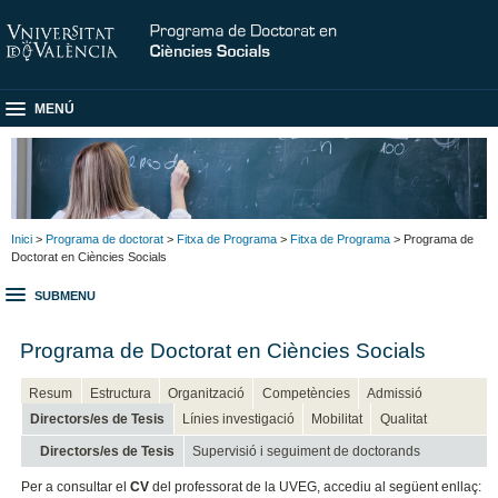
MENÚ
Inici
>
Programa de doctorat
>
Fitxa de Programa
>
Fitxa de Programa
> Programa de
Doctorat en Ciències Socials
SUBMENU
Programa de Doctorat en Ciències Socials
Resum
Estructura
Organització
Competències
Admissió
Directors/es de Tesis
Línies investigació
Mobilitat
Qualitat
Directors/es de Tesis
Supervisió i seguiment de doctorands
Per a consultar el
CV
del professorat de la UVEG, accediu al següent enllaç: