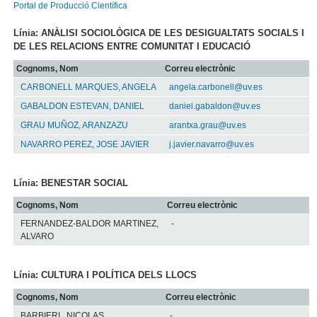
Portal de Producció Científica
Línia: ANÀLISI SOCIOLÒGICA DE LES DESIGUALTATS SOCIALS I
DE LES RELACIONS ENTRE COMUNITAT I EDUCACIÓ
Cognoms, Nom
Correu electrònic
CARBONELL MARQUES, ANGELA
angela.carbonell@uv.es
GABALDON ESTEVAN, DANIEL
daniel.gabaldon@uv.es
GRAU MUÑOZ, ARANZAZU
arantxa.grau@uv.es
NAVARRO PEREZ, JOSE JAVIER
j.javier.navarro@uv.es
Línia: BENESTAR SOCIAL
Cognoms, Nom
Correu electrònic
FERNANDEZ-BALDOR MARTINEZ,
-
ALVARO
Línia: CULTURA I POLÍTICA DELS LLOCS
Cognoms, Nom
Correu electrònic
BARBIERI , NICOLAS
-