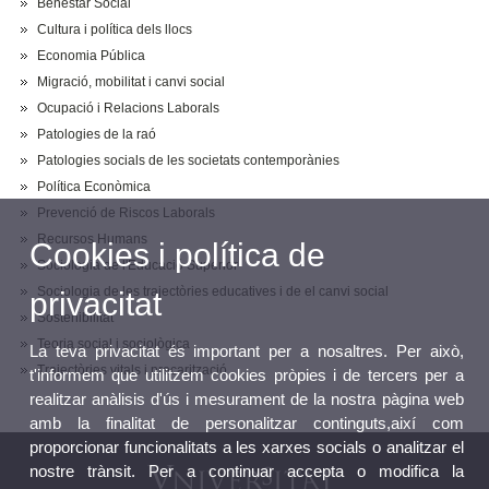
Benestar Social
Cultura i política dels llocs
Economia Pública
Migració, mobilitat i canvi social
Ocupació i Relacions Laborals
Patologies de la raó
Patologies socials de les societats contemporànies
Política Econòmica
Prevenció de Riscos Laborals
Recursos Humans
Cookies i política de
Sociologia de l'Educació Superior
Sociologia de les trajectòries educatives i de el canvi social
privacitat
Sostenibilitat
Teoria social i sociològica
La teva privacitat és important per a nosaltres. Per això,
Trajectòries vitals i precarització
t'informem que utilitzem cookies pròpies i de tercers per a
realitzar anàlisis d'ús i mesurament de la nostra pàgina web
amb la finalitat de personalitzar continguts,així com
proporcionar funcionalitats a les xarxes socials o analitzar el
nostre trànsit. Per a continuar accepta o modifica la