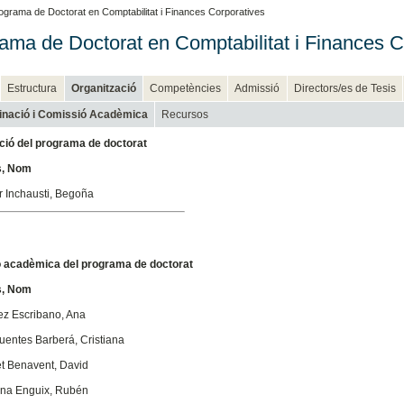
ograma de Doctorat en Comptabilitat i Finances Corporatives
ama de Doctorat en Comptabilitat i Finances C
Estructura
Organització
Competències
Admissió
Directors/es de Tesis
inació i Comissió Acadèmica
Recursos
ció del programa de doctorat
, Nom
r Inchausti, Begoña
 acadèmica del programa de doctorat
, Nom
ez Escribano, Ana
uentes Barberá, Cristiana
t Benavent, David
una Enguix, Rubén