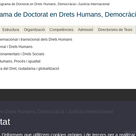
ograma de Doctorat en Drets Humans, Democràcia i Justícia Internacional
ama de Doctorat en Drets Humans, Democràcia 
Estructura
Organització
Competències
Admissió
Directors/es de Tesis
ternacional i transicional dels Drets Humans
enal i Drets Humans
Fonamentals i Drets Socials
Humans, Procés i igualtat
ia del Dret, ciutadania i globalització
n Drets Humans, Democràcia i Justícia Internacional
tat
Avís leg
, t'informem que utilitzem cookies pròpies i de tercers per a realitzar