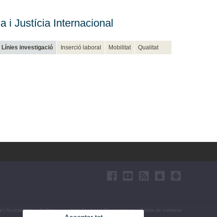
i Justícia Internacional
Línies investigació
Inserció laboral
Mobilitat
Qualitat
al
|
Accessibilitat
|
Política privacitat
|
Cookies
|
Transparència
|
Bústia de contacte