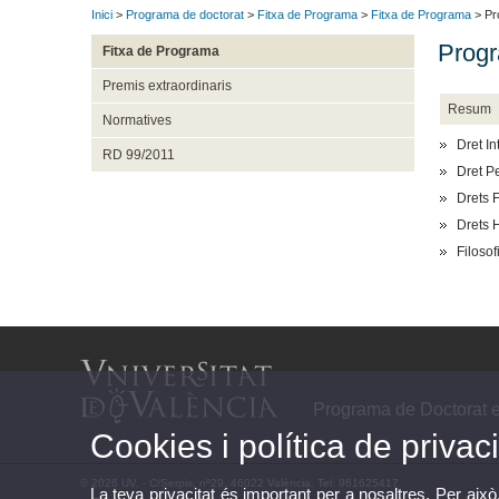
Inici
>
Programa de doctorat
>
Fitxa de Programa
>
Fitxa de Programa
> Pr
Progr
Fitxa de Programa
Premis extraordinaris
Resum
Normatives
Dret In
RD 99/2011
Dret P
Drets 
Drets 
Filosof
Programa de Doctorat e
Cookies i política de privaci
© 2026 UV. - C/Serpis, nº29. 46022 València. Tel: 961625417
La teva privacitat és important per a nosaltres. Per això