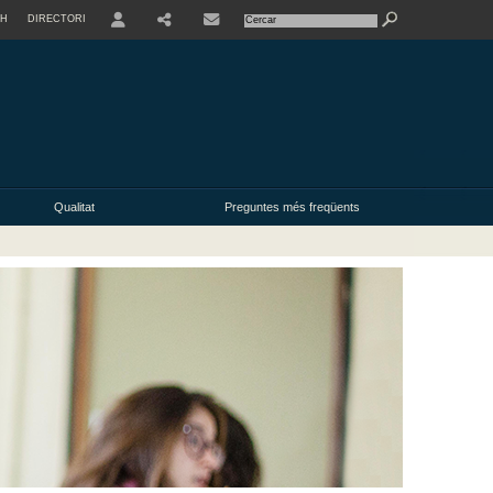
SH
DIRECTORI
USER
Qualitat
Preguntes més freqüents