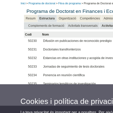
Inici
>
Programa de doctorat
>
Fitxa de programa
> Programa de Doctorat e
Programa de Doctorat en Finances i Ec
Resum
Estructura
Organització
Competències
Admis
Complements de formació
Activitats transversals
Activit
Codi
Nom
50230
Difusión en publicaciones de reconocido prestigio
50231
Doctoriales transfronterizos
50232
Estancias en otras instituciones y acogida de inve
50233
Jornadas de seguimiento de tesis doctorales
50234
Ponencia en reunión científica
50235
Seminarios temáticos de investigación
Cookies i política de privaci
La teva privacitat és important per a nosaltres. Per això