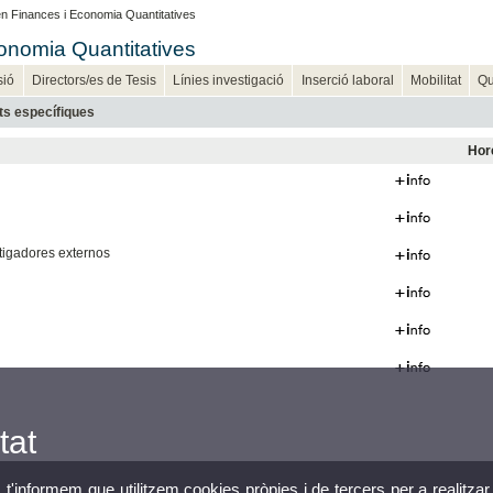
n Finances i Economia Quantitatives
onomia Quantitatives
sió
Directors/es de Tesis
Línies investigació
Inserció laboral
Mobilitat
Qu
ats específiques
Hor
stigadores externos
tat
, t'informem que utilitzem cookies pròpies i de tercers per a realitzar