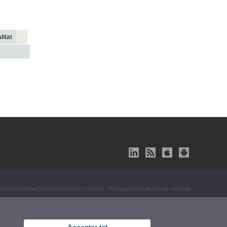
litat
al
|
Accessibilitat
|
Política privacitat
|
Cookies
|
Transparència
|
Bústia de contacte