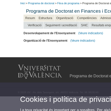
Inici
>
Programa de doctorat
>
Fitxa de programa
> Programa de Doctorat e
Programa de Doctorat en Finances i Ec
Resum
Estructura
Organització
Competències
Admiss
Verificació
Seguiment i acreditació
SAIC
Resultats enqu
Desenvolupament de l'Ensenyament
(Veure indicadors)
Organització de l'Ensenyament
(Veure indicadors)
Programa de Doctorat e
© 2026 UV. - Av. dels Tarongers, s/n. 46022 València. Tel. 96 3828246
Cookies i política de privaci
La teva privacitat és important per a nosaltres. Per això