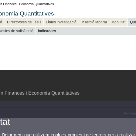
n Finances i Economia Quantitatives
onomia Quantitatives
ió
Directors/es de Tesis
Línies investigació
Inserció laboral
Mobilitat
Qua
estes de satisfacció
Indicadors
n Finances i Economia Quantitatives
Avís leg
tat
, t'informem que utilitzem cookies pròpies i de tercers per a realitzar