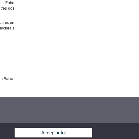
es. Entre
tres dos
ctores en
doctorals
ta Baixa.
Acceptar tot