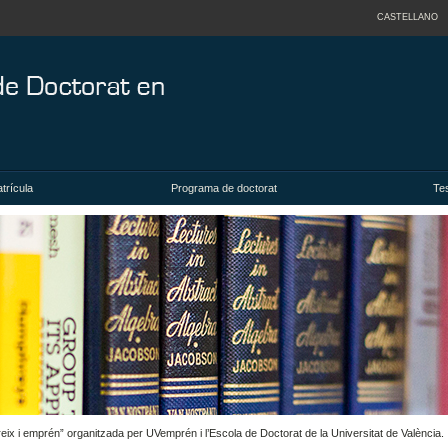
CASTELLANO
trícula
Programa de doctorat
Tes
reix i emprén” organitzada per UVemprén i l’Escola de Doctorat de la Universitat de València.