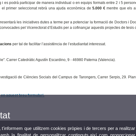
 es podrà participar de manera individual o en equips formats entre 2 i 5 person
ue el primer seleccionat rebrà una ajuda econòmica de
5.000 €
mentre que els al
resentarà les iniciatives dutes a terme per a potenciar la formació de Doctors i Do
es convocades pel Vicerectorat d’Estudis per a cofinançar aquests projectes de tesis 
cacions
per tal de facilitar l’assistència de l’estudiantat interessat.
rie". Carrer Catedràtic Agustín Escardino, 9 - 46980 Paterna (Valencia).
Investigació de Ciències Socials del Campus de Tarongers, Carrer Serpis, 29. Plan
 en aquest breu formulari.
tat
, t'informem que utilitzem cookies pròpies i de tercers per a realitzar
mb la finalitat de personalitzar continguts,així com proporcionar