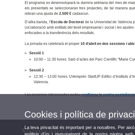
El programa es desenvoluparà la darrera setmana del mes de maig i
els presentats se seleccionaran tres projectes, de tal manera q
rebran una ajuda de
2.500 €
cadascun.
D’altra banda, l’
Escola de Doctorat
de la Universitat de València p
col.laboració amb entitats del teixit empresarial i social i les ajud
enfocades a la transferència dels resultats.
La jornada es celebrarà el proper
10 d’abril en dos sessions i ubi
Sessió 1
10:00 – 11:30 hores: Saló d’actes del Parc Científic "Marie Cu
Sessió 2
12:30 – 13:00 hores: UVemprén StartUP. Edifici d’Instituts d’
Valencia.
Les persones interessades podeu
confirmar la vostra assistència
Cookies i política de privaci
La teva privacitat és important per a nosaltres. Per això
anàlisis d'ús i mesurament de la nostra pàgina web a