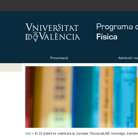
Presentació
Admissió i ma
Inici
> El 10 d’abril es celebrarà la Jornada “DoctoratLAB: Investiga, transfe