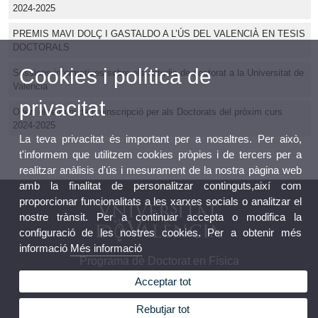
2024-2025
PREMIS MAVI DOLÇ I GASTALDO A L’ÚS DEL VALENCIÀ EN TESIS
DOCTORALS
Cookies i política de
Sessions informatives sobre els estudis de doctorat a la Universitat de
València
privacitat
Obert el termini de preinscripció per als Doctorats del pròxim curs
2024-2025
La teva privacitat és important per a nosaltres. Per això,
t'informem que utilitzem cookies pròpies i de tercers per a
realitzar anàlisis d'ús i mesurament de la nostra pàgina web
amb la finalitat de personalitzar continguts,així com
proporcionar funcionalitats a les xarxes socials o analitzar el
nostre trànsit. Per a continuar accepta o modifica la
configuració de les nostres cookies. Per a obtenir més
informació
Més informació
Programa de Doctorat en Física
Acceptar tot
Rebutjar tot