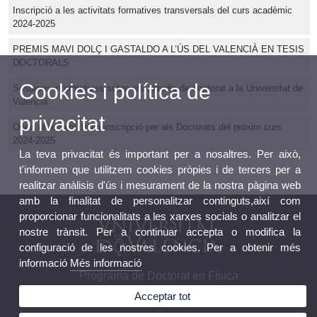
Inscripció a les activitats formatives transversals del curs acadèmic
2024-2025
PREMIS MAVI DOLÇ I GASTALDO A L’ÚS DEL VALENCIÀ EN TESIS
DOCTORALS
Cookies i política de
Sessions informatives sobre els estudis de doctorat a la Universitat de
València
privacitat
Obert el termini de preinscripció per als Doctorats del pròxim curs
2024-2025
La teva privacitat és important per a nosaltres. Per això,
t'informem que utilitzem cookies pròpies i de tercers per a
realitzar anàlisis d'ús i mesurament de la nostra pàgina web
amb la finalitat de personalitzar continguts,així com
proporcionar funcionalitats a les xarxes socials o analitzar el
nostre trànsit. Per a continuar accepta o modifica la
configuració de les nostres cookies. Per a obtenir més
informació
Més informació
Programa de Doctorat en Física
Acceptar tot