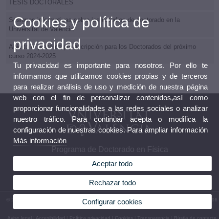
TESIS DOCTORALES
Cookies y política de
Sesiones informativas sobre los estudios de doctorado en la
Universitat de València
privacidad
Abierto el plazo de preinscripción para los Doctorados del próximo
curso 2024-2025
Tu privacidad es importante para nosotros. Por ello te
informamos que utilizamos cookies propias y de terceros
para realizar análisis de uso y medición de nuestra página
web con el fin de personalizar contenidos,así como
proporcionar funcionalidades a las redes sociales o analizar
nuestro tráfico. Para continuar acepta o modifica la
configuración de nuestras cookies. Para ampliar información
Más información
Programa de Doctorado en Física
Aceptar todo
Rechazar todo
© 2026 UV. - Av. Vicent Andrés Estellés, 19, 46100 Burjassot. Valencia. España. Tel. (+34) 96
Configurar cookies
354 33 07
Aviso legal
|
Accesibilidad
|
Política privacidad
|
Cookies
|
Transparencia
|
Bústia de contacte