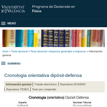
MENÚ
Inicio
>
Tesis doctoral
>
Tesis doctoral
>
Aspectos generales e impresos
> Información
general
SUBMENU
Cronologia orientativa dipòsit-defensa
Información general
Trámite electrónico
Repositorio RODERIC
Repositorio TESEO
Tesis por compendio