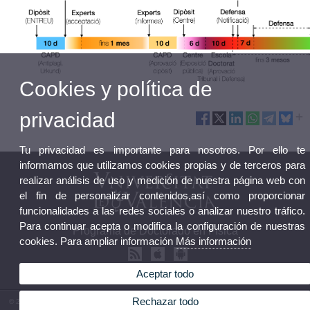
Cookies y política de
privacidad
Tu privacidad es importante para nosotros. Por ello te
informamos que utilizamos cookies propias y de terceros para
realizar análisis de uso y medición de nuestra página web con
el fin de personalizar contenidos,así como proporcionar
funcionalidades a las redes sociales o analizar nuestro tráfico.
Para continuar acepta o modifica la configuración de nuestras
Programa de Doctorado en Física
cookies. Para ampliar información
Más información
Aceptar todo
Rechazar todo
© 2026 UV. - Av. Vicent Andrés Estellés, 19, 46100 Burjassot. Valencia. España. Tel. (+34) 96