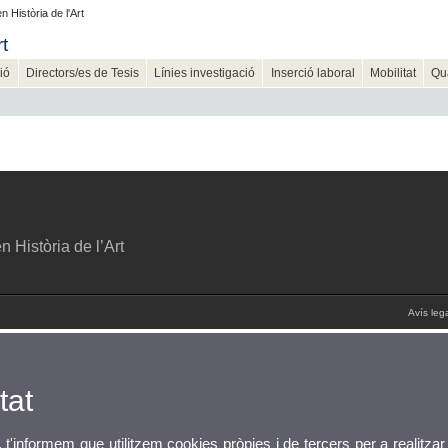
 Història de l'Art
t
ió
Directors/es de Tesis
Línies investigació
Inserció laboral
Mobilitat
Qua
 Història de l’Art
Avís leg
tat
, t'informem que utilitzem cookies pròpies i de tercers per a realitzar