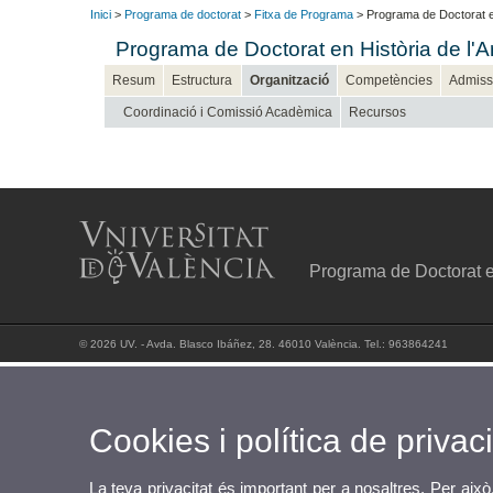
Inici
>
Programa de doctorat
>
Fitxa de Programa
> Programa de Doctorat en
Programa de Doctorat en Història de l'Ar
Resum
Estructura
Organització
Competències
Admiss
Coordinació i Comissió Acadèmica
Recursos
Programa de Doctorat en
© 2026 UV. - Avda. Blasco Ibáñez, 28. 46010 València. Tel.: 963864241
Cookies i política de privaci
La teva privacitat és important per a nosaltres. Per això