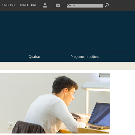
ENGLISH
DIRECTORI
USER
Qualitat
Preguntes freqüents