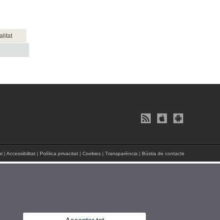
litat
al
|
Accessibilitat
|
Política privacitat
|
Cookies
|
Transparència
|
Bústia de contacte