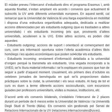
El màster preveu l’intercanvi d’estudiants dins el programa Erasmus i, amb
aquesta finalitat, s’estan ampliant els acords i convenis que actualment té
subscrits la UV amb diferents universitats europees. En aquest sentit, cal
remarcar que la Universitat de València té una llarga experiència en mobilitat
i disposa d’una estructura organitzativa adequada, dedicada a realitzar
accions diferenciades per als estudiants outgoing (que es traslladen a altres
universitats) i els estudiants incoming (els que, provinents d’altres
universitats, acudeixen a la UV). Entre altres accions, es poden citar
aquestes:
- Estudiants outgoing: accions de suport i orientació al començament del
curs, com ara informació oportuna sobre l’oferta acadèmica d’altres títols
homòlegs i les ajudes econòmiques que poden sol•licitar els estudiants.
- Estudiants incoming: enviament d’informació detallada a la universitat
d’origen perquè la transmeta als estudiants. Una vegada incorporats a la
UVEG, se’ls lliura material informatiu i se’ls expliquen els passos que han de
seguir a partir d’aquest moment. Usualment, els primers dies d’octubre es
celebren jornades de benvinguda en què se’ls proporcionen dades
pràctiques sobre la ciutat, la universitat i els seus estudis. Al llarg de tot el
curs es duen a terme diferents accions socioculturals, com excursions
guiades per professors universitaris, visites a museus, institucions, etc.
D’acord amb els convenis bilaterals, s’estableix l’intercanvi de 2 places
durant un període de 6 mesos entre la Universitat de València i la Università
Degli Studi di Trento (Itàlia). Els convenis són gestionats pel Servei de
Relacions Internacionals de la UV (relaciones.internacionales@uv.es).