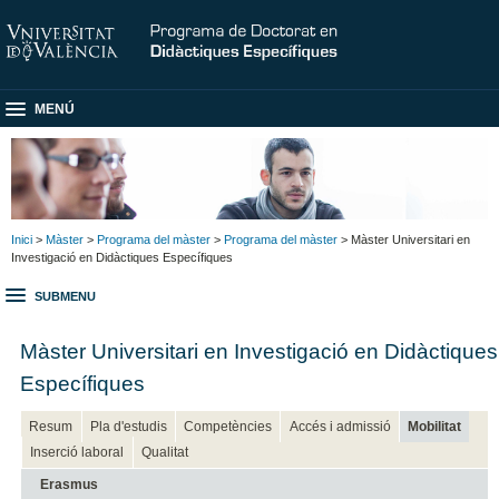
MENÚ
Inici
>
Màster
>
Programa del màster
>
Programa del màster
> Màster Universitari en
Investigació en Didàctiques Específiques
SUBMENU
Màster Universitari en Investigació en Didàctiques
Específiques
Resum
Pla d'estudis
Competències
Accés i admissió
Mobilitat
Inserció laboral
Qualitat
Erasmus