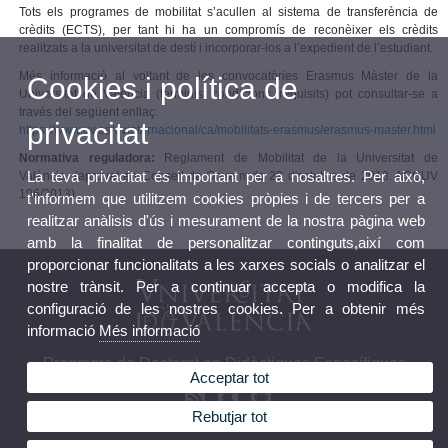
Tots els programes de mobilitat s’acullen al sistema de transferència de
crèdits (ECTS), per tant hi ha un compromís de reconèixer els crèdits
realitzats a la universitat de destí i incorporar-los a l’expedient de l’estudiant.
Més informació al voltant de les convocatòries Erasmus Màster de la
Cookies i política de
Universitat de València (terminis, condicions, requisits) pot consultar-se a
través del següent enllaç:
privacitat
https://www.uv.es/uvinternacional/ca/mobilitats-erasmus/erasmus-master.html
Normativa reguladora:
Reglament de Mobilitat de la Universitat de
La teva privacitat és important per a nosaltres. Per això,
València, (aprovat en Consell de Govern de 29 d'octubre de 2013. ACGUV
196/2013).
t'informem que utilitzem cookies pròpies i de tercers per a
realitzar anàlisis d'ús i mesurament de la nostra pàgina web
amb la finalitat de personalitzar continguts,així com
proporcionar funcionalitats a les xarxes socials o analitzar el
nostre trànsit. Per a continuar accepta o modifica la
configuració de les nostres cookies. Per a obtenir més
informació
Més informació
Programa de Doctorat en Didàctiques Específiques
Acceptar tot
Rebutjar tot