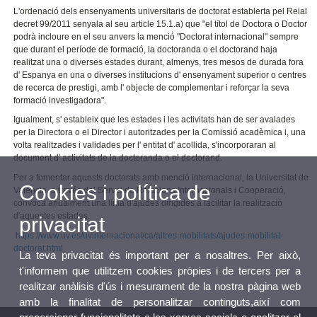
L'ordenació dels ensenyaments universitaris de doctorat establerta pel Reial
decret 99/2011 senyala al seu article 15.1.a) que "el títol de Doctora o Doctor
podrà incloure en el seu anvers la menció "Doctorat internacional" sempre
que durant el període de formació, la doctoranda o el doctorand haja
realitzat una o diverses estades durant, almenys, tres mesos de durada fora
d' Espanya en una o diverses institucions d' ensenyament superior o centres
de recerca de prestigi, amb l' objecte de complementar i reforçar la seva
formació investigadora".
Igualment, s' estableix que les estades i les activitats han de ser avalades
per la Directora o el Director i autoritzades per la Comissió acadèmica i, una
volta realitzades i validades per l' entitat d' acollida, s'incorporaran al
document d' activitats de la doctoranda o el doctorand.
Per a fomentar aquests doctorats amb menció internacional, la Universitat de
Cookies i política de
València, a través del Servei de Relacions Internacionals i Cooperació,
convoca anualment una línia d'ajudes dirigides a facilitar la realització
d'aquestes estades.
privacitat
https://www.uv.es/uvinternacional/ca/altres-mobilitats/ajudes-mobilitat-
doctorat.html
La teva privacitat és important per a nosaltres. Per això,
t'informem que utilitzem cookies pròpies i de tercers per a
realitzar anàlisis d'ús i mesurament de la nostra pàgina web
amb la finalitat de personalitzar continguts,així com