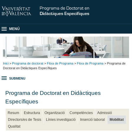
MENÚ
Inici
>
Programa de doctorat
>
Fitxa de Programa
>
Fitxa de Programa
> Programa de
Doctorat en Didàctiques Específiques
SUBMENU
Programa de Doctorat en Didàctiques
Específiques
Resum
Estructura
Organització
Competències
Admissió
Directors/es de Tesis
Línies investigació
Inserció laboral
Mobilitat
Qualitat