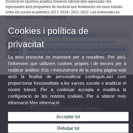
Doctorat en Química analitza l'inserció laboral dels egressats i les
egressades dels programes de doctorat que finalitzaren els seus estudis
entre els cursos acadèmics 2017-2018 i 2021-2022. Les entrevistes es
realitzaren entre març i juliol de 2024.
Cookies i política de
II estudi
Fitxa del Programa de Doctorat en Química
(2024).
privacitat
Informe complet del Programa de Doctorat en Química
Egressats
Informe Executiu de l'Estudi d'Inserció Laboral dels egressats i
2018-
les egressades dels programes de doctorat de la UV
2022
La teva privacitat és important per a nosaltres. Per això,
t'informem que utilitzem cookies pròpies i de tercers per a
realitzar anàlisis d'ús i mesurament de la nostra pàgina web
amb la finalitat de personalitzar continguts,així com
proporcionar funcionalitats a les xarxes socials o analitzar el
nostre trànsit. Per a continuar accepta o modifica la
configuració de les nostres cookies. Per a obtenir més
informació
Més informació
Programa de Doctorat en Química
Acceptar tot
Rebutjar tot